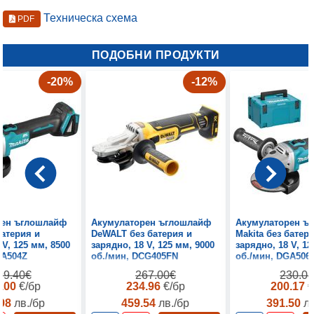
Техническа схема
PDF
ПОДОБНИ ПРОДУКТИ
-20%
-12%
рен ъглошлайф
Акумулаторен ъглошлайф
Акумулаторен ъ
батерия и
DeWALT без батерия и
Makita без батер
 V, 125 мм, 8500
зарядно, 18 V, 125 мм, 9000
зарядно, 18 V, 12
GA504Z
об./мин, DCG405FN
об./мин, DGA506
99.40€
267.00€
230.0
9.00
€/бр
234.96
€/бр
200.17
€
.98
лв./бр
459.54
лв./бр
391.50
лв