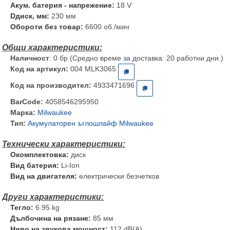
Акум. батерия - напрежение:
18 V
Dдиск, мм:
230 мм
Обороти без товар:
6600 об./мин
Наличност
: 0 бр (Средно време за доставка: 20 работни дни.)
Код на артикул:
004 MLK3065
Код на производител:
4933471696
BarCode:
4058546295950
Марка:
Milwaukee
Тип:
Акумулаторен ъглошлайф Milwaukee
Окомплектовка:
диск
Вид батерия:
Li-Ion
Вид на двигателя:
електрически безчетков
Тегло:
6.95 kg
Дълбочина на рязане:
85 мм
Ниво на звукова мощност:
112 dB(A)