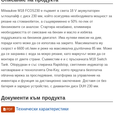
Milwaukee M18 FCOS230 е първият в света 18 V акумулаторен
ъглошлайф с диск 230 мм, който осигурява необходимата мощност за
рязане на стоманобетон, а същевременно е 50% по-лек от
бензиновите си аналози. Стартира незабавно, елиминира
необходимостта от смесване на бензин и масло и избягва
поддръжката на бензинов двигател. Има нулеви емисии на дим,
поради което може да се използва на закрито. Максималната му
скорост е 6600 об./мин и реже на максимална дълбочина 85 мм. Може
да се захранва с вода за мокро рязане, като маркучът може да се
монтира от двете страни. Съвместим е и с пръскачката M18 Switch
Tank. Оборудван е със спирачка Rapidstop, светлинен индикатор за
натоварване и технологията One-Key, която предлага безплатна
облачна мрежа за проследяване, платформа за управление на
инвентара и функция за дистанционно заключване. Доставя се без
батерия и зарядно устройство, с диамантен диск DUH 230 мм.
Документи към продукта
Технически характеристики
PDF