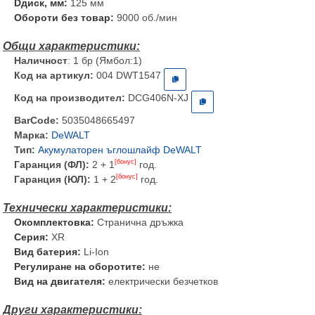
Dдиск, мм:
125 мм
Обороти без товар:
9000 об./мин
Наличност
: 1 бр (Ямбол:1)
Код на артикул:
004 DWT1547
Код на производител:
DCG406N-XJ
BarCode:
5035048665497
Марка:
DeWALT
Тип:
Акумулаторен ъглошлайф DeWALT
[бонус]
Гаранция (ФЛ):
2 + 1
год.
[бонус]
Гаранция (ЮЛ):
1 + 2
год.
Окомплектовка:
Странична дръжка
Серия:
XR
Вид батерия:
Li-Ion
Регулиране на оборотите:
не
Вид на двигателя:
електрически безчетков