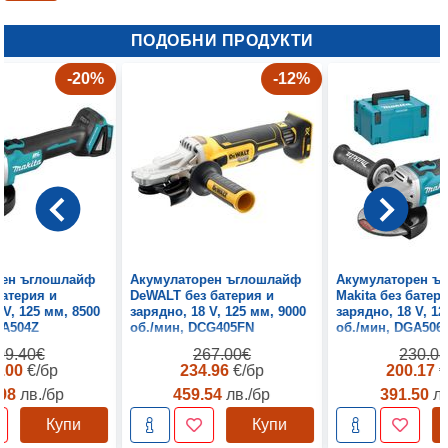
ПОДОБНИ ПРОДУКТИ
-20%
-12%
рен ъглошлайф
Акумулаторен ъглошлайф
Акумулаторен ъ
батерия и
DeWALT без батерия и
Makita без батер
 V, 125 мм, 8500
зарядно, 18 V, 125 мм, 9000
зарядно, 18 V, 12
GA504Z
об./мин, DCG405FN
об./мин, DGA506
99.40€
267.00€
230.0
9.00
€/бр
234.96
€/бр
200.17
€
.98
лв./бр
459.54
лв./бр
391.50
лв
Купи
Купи