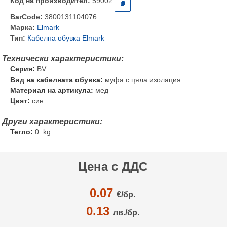
Код на производител:
59002
BarCode:
3800131104076
Марка:
Elmark
Тип:
Кабелна обувка Elmark
Серия:
BV
Вид на кабелната обувка:
муфа с цяла изолация
Материал на артикула:
мед
Цвят:
син
Тегло:
0. kg
Цена с ДДС
0.07
€/
бр.
0.13
лв./бр.