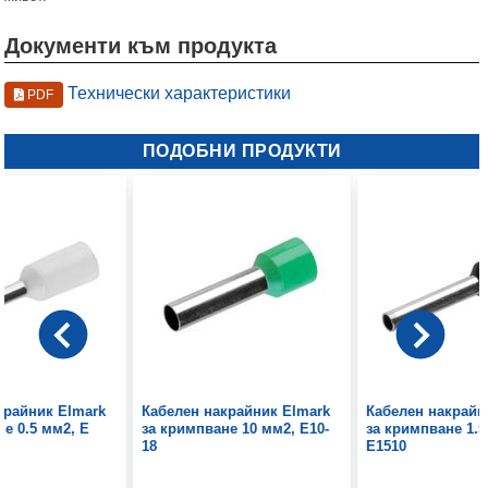
Документи към продукта
Технически характеристики
PDF
ПОДОБНИ ПРОДУКТИ
крайник Elmark
Кабелен накрайник Elmark
Кабелен накрайн
е 0.5 мм2, Е
за кримпване 10 мм2, Е10-
за кримпване 1.5
18
Е1510