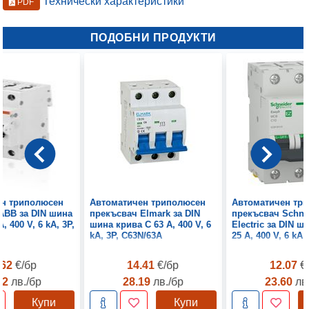
Технически характеристики
PDF
ПОДОБНИ ПРОДУКТИ
н триполюсен
Автоматичен триполюсен
Автоматичен тр
ABB за DIN шина
прекъсвач Elmark за DIN
прекъсвач Schne
, 400 V, 6 kA, 3P,
шина крива C 63 A, 400 V, 6
Electric за DIN ш
kA, 3P, C63N/63A
25 A, 400 V, 6 kA,
.62
€/бр
14.41
€/бр
12.07
€
92
лв./бр
28.19
лв./бр
23.60
лв
Купи
Купи