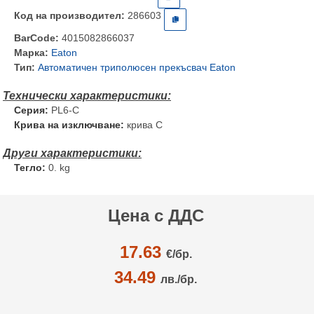
Код на производител:
286603
BarCode:
4015082866037
Марка:
Eaton
Тип:
Автоматичен триполюсен прекъсвач Eaton
Серия:
PL6-C
Крива на изключване:
крива C
Тегло:
0. kg
Цена с ДДС
17.63
€/
бр.
34.49
лв./бр.