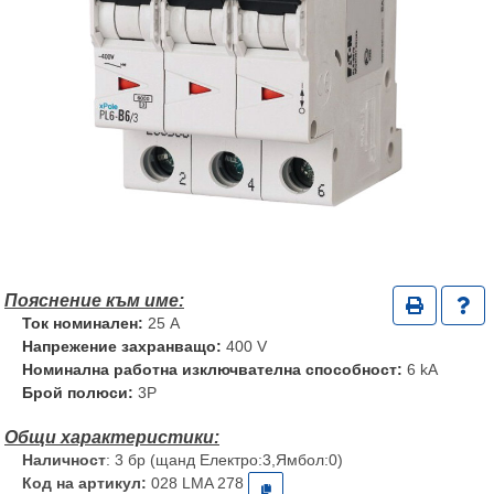
Ток номинален:
25 A
Напрежение захранващо:
400 V
Номинална работна изключвателна способност:
6 kA
Брой полюси:
3P
Наличност
: 3 бр (щанд Електро:3,Ямбол:0)
Код на артикул:
028 LMA 278