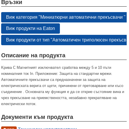
Връзки
Виж категория "Миниатюрни автоматични прекъсвачи "
Виж продукти на Eaton
Виж продукти от тип "Автоматичен триполюсен прекъсва
Описание на продукта
Kрива С Магнитният изключвател сработва между 5 и 10 пъти
номиналния ток In. Приложение: Защита на стандартни мрежи.
Автоматичните прекъсвачи са предназначени за защита на
електрическата верига от щети, причинени от претоварване или късо
съединение . Основната му функция е да се открие състояние вина и
чрез прекъсване на приемствеността, незабавно прекратяване на
електрически поток.
Документи към продукта