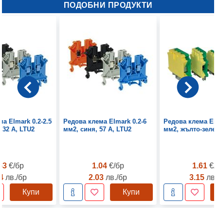
ПОДОБНИ ПРОДУКТИ
а Elmark 0.2-2.5
Редова клема Elmark 0.2-6
Редова клема Elm
 32 A, LTU2
мм2, синя, 57 A, LTU2
мм2, жълто-зелен
.53
€/бр
1.04
€/бр
1.61
€/
04
лв./бр
2.03
лв./бр
3.15
лв.
Купи
Купи