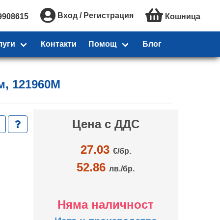
Вход / Регистрация
9908615
Кошница
луги
Контакти
Помощ
Блог
м, 121960M
Цена с ДДС
27.03
€/
бр.
52.86
лв./бр.
Няма наличност