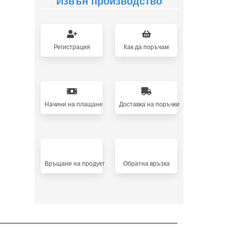
Извън производство
Регистрация
Как да поръчам
Начини на плащане
Доставка на поръчки
Връщане на продукт
Oбратна връзка