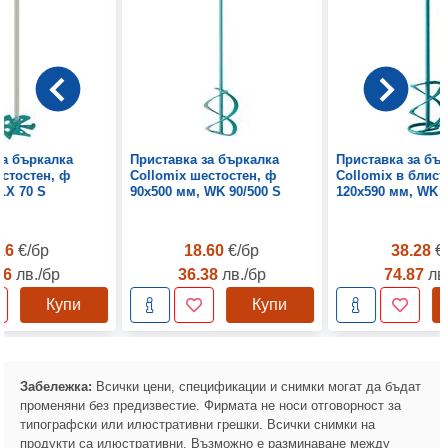
за бъркалка
Приставка за бъркалка
Приставка за бъ
естостен, ф
Collomix шестостен, ф
Collomix в блист
LX 70 S
90х500 мм, WK 90/500 S
120х590 мм, WK 
.16
€/бр
18.60
€/бр
38.28
€
96
лв./бр
36.38
лв./бр
74.87
лв
Купи
Купи
Забележка:
Всички цени, спецификации и снимки могат да бъдат
променяни без предизвестие. Фирмата не носи отговорност за
типографски или илюстративни грешки. Всички снимки на
продукти са илюстративни. Възможно е разминаване между