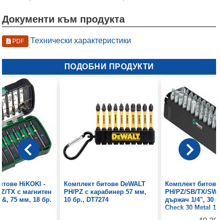
Документи към продукта
Технически характеристики
PDF
ПОДОБНИ ПРОДУКТИ
итове HiKOKI -
Комплект битове DeWALT
Комплект битове
PZ/TX с магнитен
PH/PZ с карабинер 57 мм,
PH/PZ/SB/TX/SW 
&, 75 мм, 18 бр.
10 бр., DT7274
държач 1/4", 30 бр
Check 30 Metal 1