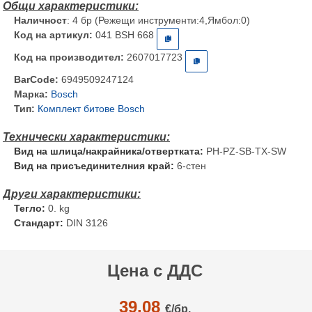
Наличност
: 4 бр (Режещи инструменти:4,Ямбол:0)
Код на артикул:
041 BSH 668
Код на производител:
2607017723
BarCode:
6949509247124
Марка:
Bosch
Тип:
Комплект битове Bosch
Вид на шлица/накрайника/отвертката:
PH-PZ-SB-TX-SW
Вид на присъединителния край:
6-стен
Тегло:
0. kg
Стандарт:
DIN 3126
Цена с ДДС
39.08
€/
бр.