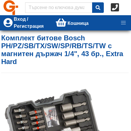
Вход /
Кошница
Регистрация
Комплект битове Bosch
PH/PZ/SB/TX/SW/SP/RB/TS/TW с
магнитен държач 1/4", 43 бр., Extra
Hard