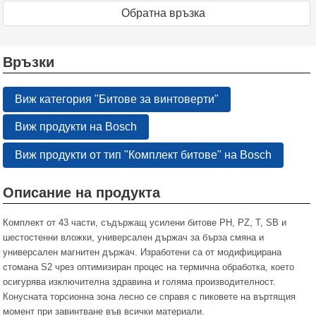
Oбратна връзка
Връзки
Виж категория "Битове за винтоверти"
Виж продукти на Bosch
Виж продукти от тип "Комплект битове" на Bosch
Описание на продукта
Комплект от 43 части, съдържащ усилени битове PH, PZ, T, SB и
шестостенни вложки, универсален държач за бърза смяна и
универсален магнитен държач. Изработени са от модифицирана
стомана S2 чрез оптимизиран процес на термична обработка, което
осигурява изключителна здравина и голяма производителност.
Конусната торсионна зона лесно се справя с пиковете на въртящия
момент при завинтване във всички материали.