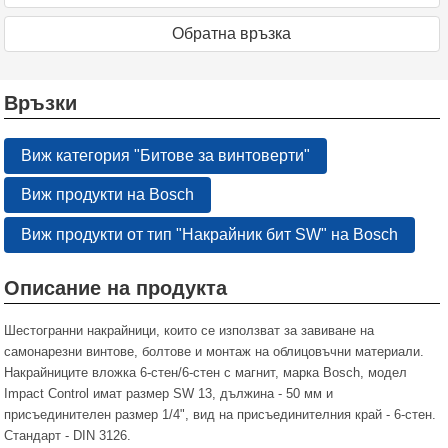
Oбратна връзка
Връзки
Виж категория "Битове за винтоверти"
Виж продукти на Bosch
Виж продукти от тип "Накрайник бит SW" на Bosch
Описание на продукта
Шестогранни накрайници, които се използват за завиване на
самонарезни винтове, болтове и монтаж на облицовъчни материали.
Накрайниците вложка 6-стен/6-стен с магнит, марка Bosch, модел
Impact Control имат размер SW 13, дължина - 50 мм и
присъединителен размер 1/4", вид на присъединителния край - 6-стен.
Стандарт - DIN 3126.