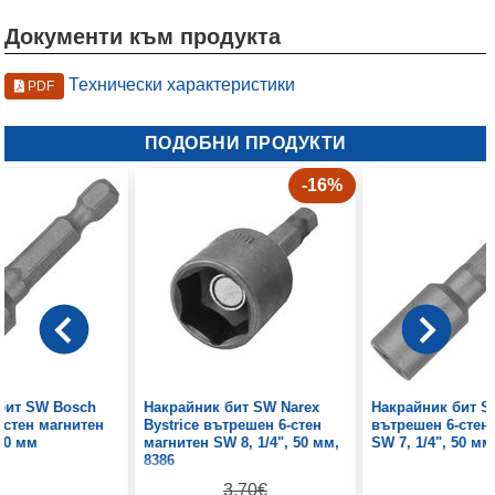
Документи към продукта
Технически характеристики
PDF
ПОДОБНИ ПРОДУКТИ
-16%
бит SW Bosch
Накрайник бит SW Narex
Накрайник бит S
-стен магнитен
Bystrice вътрешен 6-стен
вътрешен 6-стен
 50 мм
магнитен SW 8, 1/4", 50 мм,
SW 7, 1/4", 50 мм
8386
3.70€