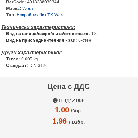
BarCode:
4013288030344
Марка:
Wera
Тип:
Накрайник бит TX Wera
Вид на шлица/накрайника/отвертката:
TX
Вид на присъединителния край:
6-стен
Тегло:
0.005 kg
Стандарт:
DIN 3126
Цена с ДДС
ПЦД:
2.00
€
1.00
€/
бр.
1.96
лв./бр.