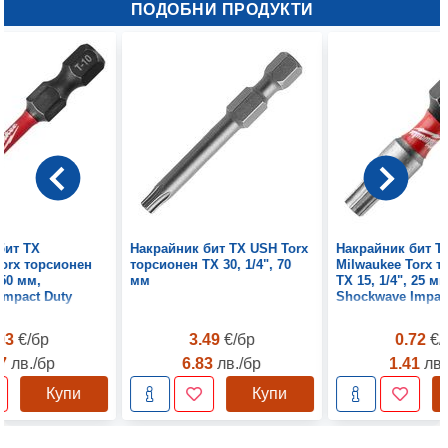
ПОДОБНИ ПРОДУКТИ
бит TX
Накрайник бит TX USH Torx
Накрайник бит T
Torx торсионен
торсионен TX 30, 1/4", 70
Milwaukee Torx 
 50 мм,
мм
TX 15, 1/4", 25 мм
Impact Duty
Shockwave Impac
.03
€/бр
3.49
€/бр
0.72
€/
97
лв./бр
6.83
лв./бр
1.41
лв.
Купи
Купи