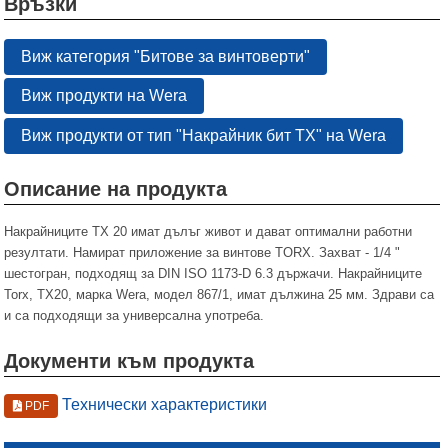
Връзки
Виж категория "Битове за винтоверти"
Виж продукти на Wera
Виж продукти от тип "Накрайник бит TX" на Wera
Описание на продукта
Накрайниците TX 20 имат дълъг живот и дават оптимални работни
резултати. Намират приложение за винтове TORX. Захват - 1/4 "
шестогран, подходящ за DIN ISO 1173-D 6.3 държачи. Накрайниците
Torx, ТХ20, марка Wera, модел 867/1, имат дължина 25 мм. Здрави са
и са подходящи за универсална употреба.
Документи към продукта
Технически характеристики
PDF