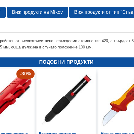
"
Виж продукти на Mikov
Виж продукти от тип "Сгъв
изработен от висококачествена неръждаема стомана тип 420, с твърдост 
75 мм, обща дължина в сгънато положение 100 мм.
ПОДОБНИ ПРОДУКТИ
-30%
 за зачистване
Вакуумна помпа за
Нож за сваляне 