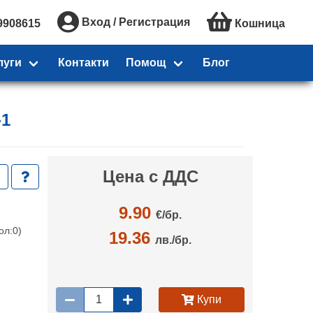
Вход / Регистрация
9908615
Кошница
луги
Контакти
Помощ
Блог
-1
Цена с ДДС
9.90
€/
бр.
ол:0)
19.36
лв./бр.
Купи