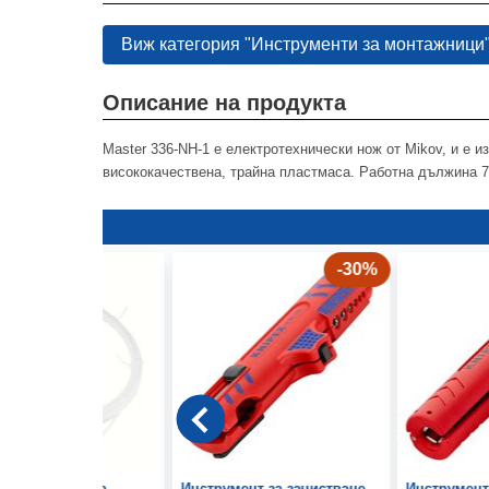
Виж категория "Инструменти за монтажници
Описание на продукта
Master 336-NH-1 е електротехнически нож от Mikov, и е 
висококачествена, трайна пластмаса. Работна дължина 
-30%
за изтегляне на
Инструмент за зачистване
Инструмент