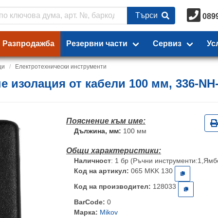
Търси
089
Разпродажба
Резервни части
Сервиз
Ус
ци
Eлектротехнически инструменти
е изолация от кабели 100 мм, 336-NH
Дължина, мм:
100 мм
Наличност
: 1 бр (Ръчни инструменти:1,Ямб
Код на артикул:
065 MKK 130
Код на производител:
128033
BarCode:
0
Марка:
Mikov