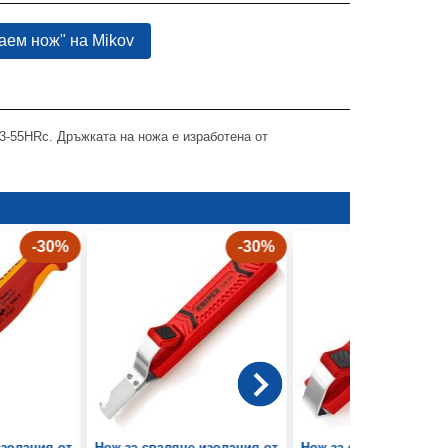
аем нож" на Mikov
53-55HRc. Дръжката на ножа е изработена от
-30%
-30%
изолация от
Нож за сваляне изолация от
Нож за сваляне изола