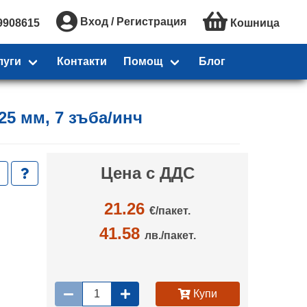
Вход / Регистрация
9908615
Кошница
луги
Контакти
Помощ
Блог
25 мм, 7 зъба/инч
Цена с ДДС
21.26
€/
пакет.
41.58
лв./пакет.
Купи