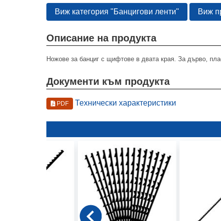
Виж категория "Банцигови ленти"
Виж п
Описание на продукта
Ножове за банциг с щифтове в двата края. За дърво, плас
Документи към продукта
Технически характеристики
PDF