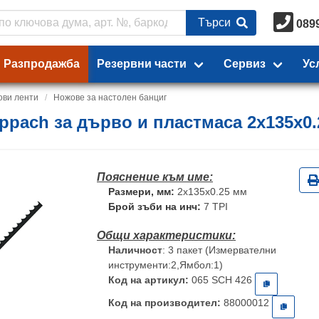
Търси
089
Разпродажба
Резервни части
Сервиз
Ус
ови ленти
Ножове за настолен банциг
ppach за дърво и пластмаса 2х135х0.
Размери, мм:
2х135х0.25 мм
Брой зъби на инч:
7 TPI
Наличност
: 3 пакет (Измервателни
инструменти:2,Ямбол:1)
Код на артикул:
065 SCH 426
Код на производител:
88000012