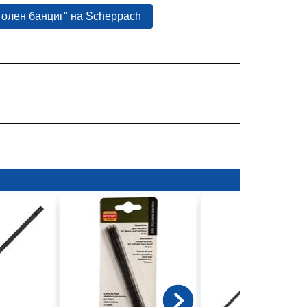
толен банциг" на Scheppach