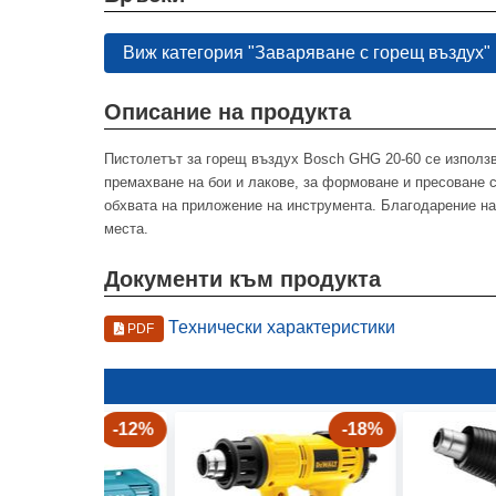
Виж категория "Заваряване с горещ въздух"
Описание на продукта
Пистолетът за горещ въздух Bosch GHG 20-60 се използв
премахване на бои и лакове, за формоване и пресоване с
обхвата на приложение на инструмента. Благодарение н
места.
Документи към продукта
Технически характеристики
PDF
-12%
-18%