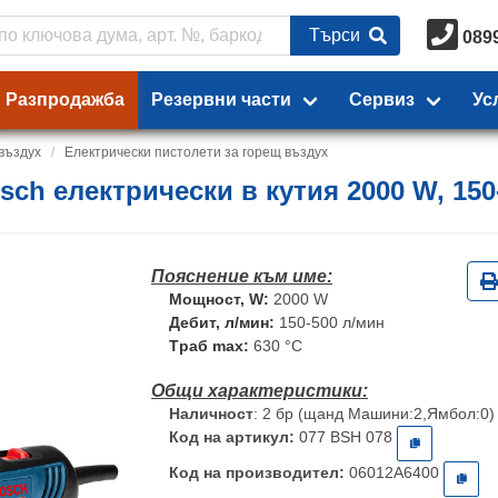
Търси
089
Разпродажба
Резервни части
Сервиз
Ус
въздух
Електрически пистолети за горещ въздух
ch електрически в кутия 2000 W, 150-
Мощност, W:
2000 W
Дебит, л/мин:
150-500 л/мин
Tраб max:
630 °C
Наличност
: 2 бр (щанд Машини:2,Ямбол:0)
Код на артикул:
077 BSH 078
Код на производител:
06012A6400