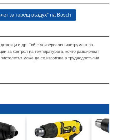
лет за горещ въздух" на Bosch
удожници и др. Той е универсален инструмент за
ции за контрол на температурата, които разширяват
 пистолетът може да се използва в труднодостъпни