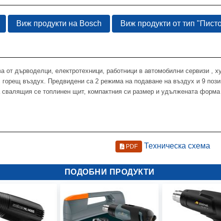
Виж продукти на Bosch
Виж продукти от тип "Писто
а от дърводелци, електротехници, работници в автомобилни сервизи , х
 горещ въздух. Предвидени са 2 режима на подаване на въздух и 9 пози
а свалящия се топлинен щит, компактния си размер и удължената форма
Техническа схема
PDF
ПОДОБНИ ПРОДУКТИ