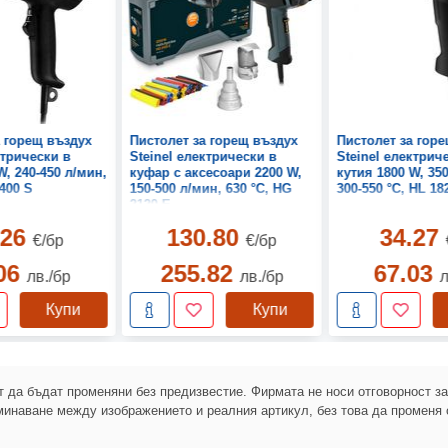
а горещ въздух
Пистолет за горещ въздух
Пистолет за гор
ктрически в
Steinel електрически в
Steinel електрич
W, 240-450 л/мин,
куфар с аксесоари 2200 W,
кутия 1800 W, 350
1400 S
150-500 л/мин, 630 °C, HG
300-550 °C, HL 18
2120 E
.26
130.80
34.27
€/бр
€/бр
.06
255.82
67.03
лв./бр
лв./бр
л
Купи
Купи
 да бъдат променяни без предизвестие. Фирмата не носи отговорност з
инаване между изображението и реалния артикул, без това да променя 