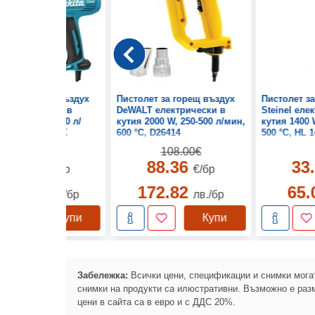
лет за горещ въздух
Пистолет за горещ въздух
Пистолет з
a електрически в
DeWALT електрически в
Steinel еле
1600 W, 350-500 л/
кутия 2000 W, 250-500 л/мин,
кутия 1400 
00 °C, HG5030K
600 °C, D26414
500 °C, HL 
88.96€
108.00€
78.00
88.36
33
€/бр
€/бр
152.55
172.82
65
лв./бр
лв./бр
Купи
Купи
Забележка:
Всички цени, спецификации и снимки могат
снимки на продукти са илюстративни. Възможно е разм
цени в сайта са в евро и с ДДС 20%.