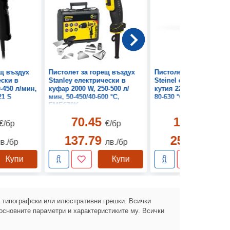
ещ въздух
Пистолет за горещ въздух
Пистолет за горещ въ
ески в
Stanley електрически в
Steinel електрически 
-450 л/мин,
куфар 2000 W, 250-500 л/
кутия 2200 W, 150-500 
21 S
мин, 50-450/40-600 °C,
80-630 °C, HL 2020 E
FME670K
70.45
132.10
€/бр
€/бр
€/б
137.79
258.36
в./бр
лв./бр
лв./б
Купи
Купи
Ку
а типографски или илюстративни грешки. Всички
основните параметри и характеристиките му. Всички