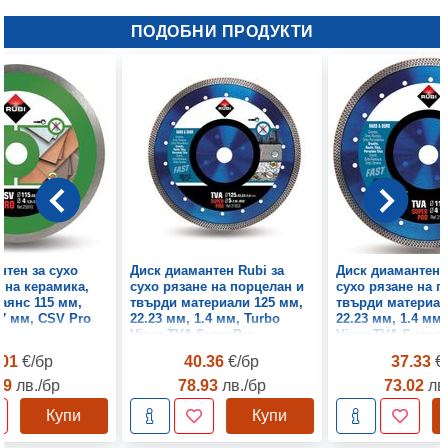
ПОДОБНИ ПРОДУКТИ
нтен за сухо
Диск диамантен Rubi за
Диск диамантен 
 на керамика,
сухо рязане на порцелан и
сухо рязане на п
аянс 115 мм,
твърди материали 125 мм,
твърди материал
.7 мм, CSV Pro
22.23 мм, 1.4 мм, Turbo
22.23 мм, 1.4 мм,
Viper TVA SuperPro
Viper TVA SuperP
.01
€/бр
40.36
€/бр
37.33
€
49
лв./бр
78.93
лв./бр
73.02
лв
Купи
Купи