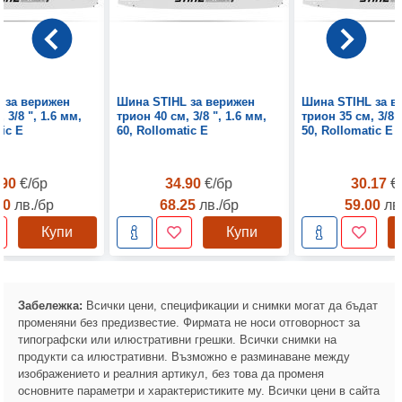
 за верижен
Шина STIHL за верижен
Шина STIHL за в
 3/8 ", 1.6 мм,
трион 40 см, 3/8 ", 1.6 мм,
трион 35 см, 3/8 "
tic E
60, Rollomatic E
50, Rollomatic E
.90
€/бр
34.90
€/бр
30.17
€
30
лв./бр
68.25
лв./бр
59.00
лв
Купи
Купи
Забележка:
Всички цени, спецификации и снимки могат да бъдат
променяни без предизвестие. Фирмата не носи отговорност за
типографски или илюстративни грешки. Всички снимки на
продукти са илюстративни. Възможно е разминаване между
изображението и реалния артикул, без това да променя
основните параметри и характеристиките му. Всички цени в сайта