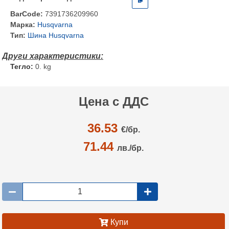
BarCode:
7391736209960
Марка:
Husqvarna
Тип:
Шина Husqvarna
Тегло:
0. kg
Цена с ДДС
36.53
€/
бр.
71.44
лв./бр.
Купи