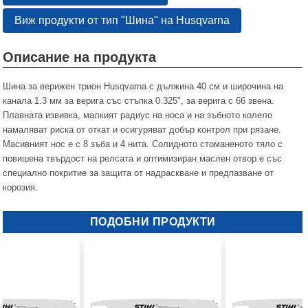
Виж продукти от тип "Шина" на Husqvarna
Описание на продукта
Шина за верижен трион Husqvarna с дължина 40 см и широчина на
канала 1.3 мм за верига със стъпка 0.325", за верига с 66 звена.
Плавната извивка, малкият радиус на носа и на зъбното колело
намаляват риска от откат и осигуряват добър контрол при рязане.
Масивният нос е с 8 зъба и 4 нита. Солидното стоманеното тяло с
повишена твърдост на релсата и оптимизиран маслен отвор е със
специално покритие за защита от надраскване и предпазване от
корозия.
ПОДОБНИ ПРОДУКТИ