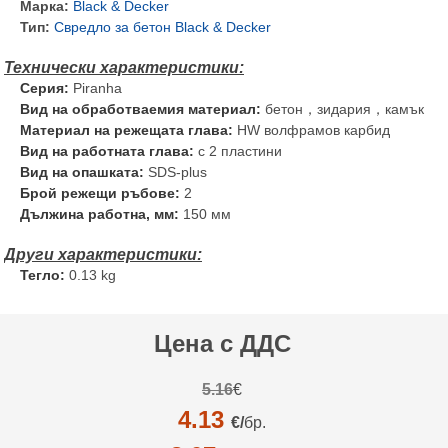
Марка:
Black & Decker
Тип:
Свредло за бетон Black & Decker
Серия:
Piranha
Вид на обработваемия материал:
бетон，зидария，камък
Материал на режещата глава:
HW волфрамов карбид
Вид на работната глава:
с 2 пластини
Вид на опашката:
SDS-plus
Брой режещи ръбове:
2
Дължина работна, мм:
150 мм
Тегло:
0.13 kg
Цена с ДДС
5.16
€
4.13
€/
бр.