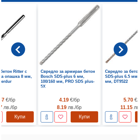
бетон Ritter с
Свредло за армиран бетон
Свредло за бето
а опашка 8 мм,
Bosch SDS-plus 6 мм,
SDS-plus 6.5 мм,
Perdur
100/160 мм, PRO SDS plus-
мм, DT9522
5Х
.57
€/бр
4.19
€/бр
5.70
€/
07
лв./бр
8.19
лв./бр
11.15
лв
Купи
Купи