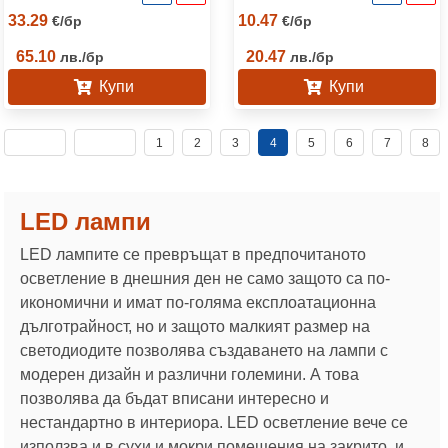
33.29
10.47
€
/
бр
€
/
бр
65.10
20.47
лв.
/
бр
лв.
/
бр
Купи
Купи
1
2
3
4
5
6
7
8
LED лампи
LED лампите се превръщат в предпочитаното
осветление в днешния ден не само защото са по-
икономични и имат по-голяма експлоатационна
дълготрайност, но и защото малкият размер на
светодиодите позволява създаването на лампи с
модерен дизайн и различни големини. А това
позволява да бъдат вписани интересно и
нестандартно в интериора. LED осветление вече се
използва и в сухи и мокри помещения на закрито, и