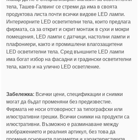
тела, Ташев-Галвинг се стреми да има в своята
продуктова листа почти всички видове LED лампи.
Интериорните LED осветителни тела, които предлага
фирмата, са за открит и скрит монтаж в сухи и мокри
помещения, LED лампи с датчици, настолни лампи и
плафониери, както и промишлени влагозащитени
LED осветителни тела. Сред външните LED лампи
има богат избор на фасадни и градински осветителни
тела, както и на улично LED осветление.
Забележка:
Всички цени, спецификации и снимки
могат да бъдат променяни без предизвестие.
Фирмата не носи отговорност за типографски или
илюстративни грешки. Всички снимки на продукти са
илюстративни. Възможно е разминаване между
изображението и реалния артикул, без това да
променя основните параметри и характеристиките