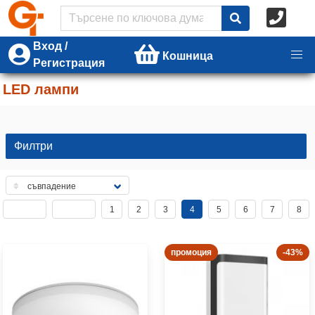
Вход /
Кошница
Регистрация
LED лампи
Филтри
1
2
3
4
5
6
7
8
промоция
-43%