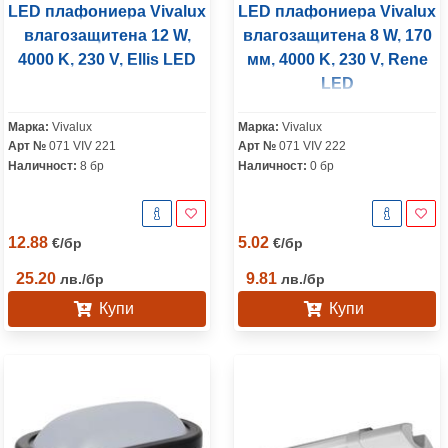
LED плафониера Vivalux
LED плафониера Vivalux
влагозащитена 12 W,
влагозащитена 8 W, 170
4000 K, 230 V, Ellis LED
мм, 4000 K, 230 V, Rene
LED
Марка:
Vivalux
Марка:
Vivalux
Арт №
071 VIV 221
Арт №
071 VIV 222
Наличност:
8 бр
Наличност:
0 бр
12.88
5.02
€
/
бр
€
/
бр
25.20
9.81
лв.
/
бр
лв.
/
бр
Купи
Купи