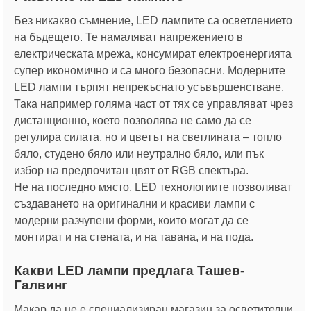
Без никакво съмнение, LED лампите са осветлението
на бъдещето. Те намаляват напрежението в
електрическата мрежа, консумират електроенергията
супер икономично и са много безопасни. Модерните
LED лампи търпят непрекъснато усъвършенстване.
Така например голяма част от тях се управляват чрез
дистанционно, което позволява не само да се
регулира силата, но и цветът на светлината – топло
бяло, студено бяло или неутрално бяло, или пък
избор на предпочитан цвят от RGB спектъра.
Не на последно място, LED технологиите позволяват
създаването на оригинални и красиви лампи с
модерни разчупени форми, които могат да се
монтират и на стената, и на тавана, и на пода.
Какви LED лампи предлага Ташев-
Галвинг
Макар да не е специализиран магазин за осветителни