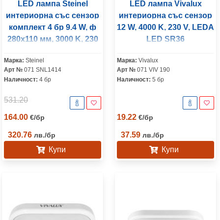
LED лампа Steinel
LED лампа Vivalux
интериорна със сензор
интериорна със сензор
комплект 4 бр 9.4 W, ф
12 W, 4000 K, 230 V, LEDA
280x110 мм, 3000 K, 230
LED SR36
V, RS Pro P1-R S
Марка:
Steinel
Марка:
Vivalux
Арт №
071 SNL1414
Арт №
071 VIV 190
Наличност:
4 бр
Наличност:
5 бр
531.20
164.00
19.22
€
/
бр
€
/
бр
320.76
37.59
лв.
/
бр
лв.
/
бр
Купи
Купи