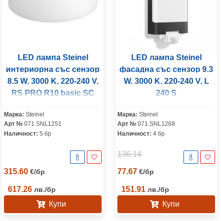
LED лампа Steinel
LED лампа Steinel
интериорна със сензор
фасадна със сензор 9.3
8.5 W, 3000 K, 220-240 V,
W, 3000 K, 220-240 V, L
RS PRO R10 basic SC
240 S
Марка:
Steinel
Марка:
Steinel
Арт №
071 SNL1251
Арт №
071 SNL1268
Наличност:
5 бр
Наличност:
4 бр
136.14
315.60
77.67
€
/
бр
€
/
бр
617.26
151.91
лв.
/
бр
лв.
/
бр
Купи
Купи