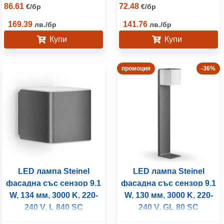
86.61
72.48
€
/
бр
€
/
бр
169.39
141.76
лв.
/
бр
лв.
/
бр
Купи
Купи
промоция
-36%
LED лампа Steinel
LED лампа Steinel
фасадна със сензор 9.1
фасадна със сензор 9.1
W, 134 мм, 3000 K, 220-
W, 130 мм, 3000 K, 220-
240 V, L 840 SC
240 V, GL 80 SC