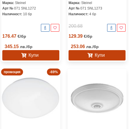
Марка:
Steinel
Марка:
Steinel
Арт №
071 SNL1272
Арт №
071 SNL1273
Наличност:
10 бр
Наличност:
4 бр
200.68
176.47
129.39
€
/
бр
€
/
бр
345.15
253.06
лв.
/
бр
лв.
/
бр
Купи
Купи
промоция
-69%