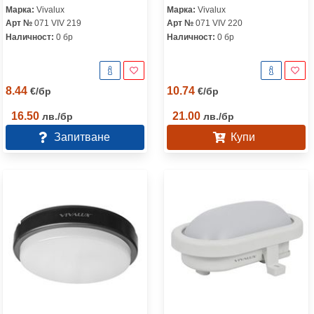
Марка:
Vivalux
Марка:
Vivalux
Арт №
071 VIV 219
Арт №
071 VIV 220
Наличност:
0 бр
Наличност:
0 бр
8.44
10.74
€
/
бр
€
/
бр
16.50
21.00
лв.
/
бр
лв.
/
бр
Запитване
Купи