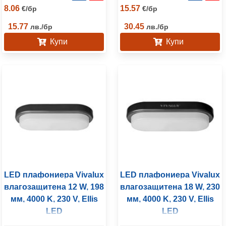
8.06
15.57
€
/
бр
€
/
бр
15.77
30.45
лв.
/
бр
лв.
/
бр
Купи
Купи
LED плафониера Vivalux
LED плафониера Vivalux
влагозащитена 12 W, 198
влагозащитена 18 W, 230
мм, 4000 K, 230 V, Ellis
мм, 4000 K, 230 V, Ellis
LED
LED