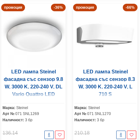
промоция
-36%
промоция
-66%
LED лампа Steinel
LED лампа Steinel
фасадна със сензор 9.8
фасадна със сензор 8.3
W, 3000 K, 220-240 V, DL
W, 3000 K, 220-240 V, L
Vario Quattro LED
710 S
Марка:
Steinel
Марка:
Steinel
Арт №
071 SNL1269
Арт №
071 SNL1270
Наличност:
3 бр
Наличност:
3 бр
136.14
210.18