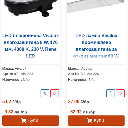
LED плафониера Vivalux
LED лампа Vivalux
влагозащитена 8 W, 170
промишлена
мм, 4000 K, 230 V, Rene
влагозащитена за
LED
открит монтаж 60 W,
1262 мм, 4000 K, 230 V,
Марка:
Vivalux
Марка:
Vivalux
Vega LED
Арт №
071 VIV 223
Арт №
071 VIV 224
Наличност:
3 бр
Наличност:
7 бр
5.02
27.06
€
/
бр
€
/
бр
9.82
52.92
лв.
/
бр
лв.
/
бр
Купи
Купи