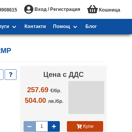
Вход / Регистрация
9908615
Кошница
луги
Контакти
Помощ
Блог
2MP
Цена с ДДС
257.69
€/
бр.
504.00
лв./бр.
Купи