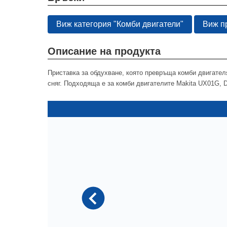
Виж категория "Комби двигатели"
Виж пр
Описание на продукта
Приставка за обдухване, която превръща комби двигателя
сняг. Подходяща е за комби двигателите Makita UX01G,