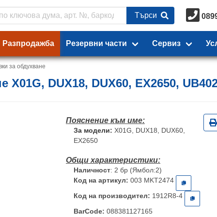
Търси
089
Разпродажба
Резервни части
Сервиз
Ус
ки за обдухване
не X01G, DUX18, DUX60, EX2650, UB40
За модели:
X01G, DUX18, DUX60,
EX2650
Наличност
: 2 бр (Ямбол:2)
Код на артикул:
003 MKT2474
Код на производител:
1912R8-4
BarCode:
088381127165