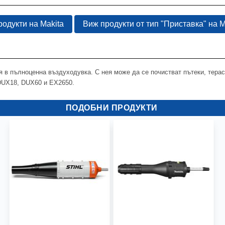
одукти на Makita
Виж продукти от тип "Приставка" на M
 в пълноценна въздуходувка. С нея може да се почистват пътеки, тераси
 DUX18, DUX60 и EX2650.
ПОДОБНИ ПРОДУКТИ