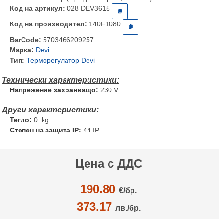
Код на артикул:
028 DEV3615
Код на производител:
140F1080
BarCode:
5703466209257
Марка:
Devi
Тип:
Терморегулатор Devi
Напрежение захранващо:
230 V
Тегло:
0. kg
Степен на защита IP:
44 IP
Цена с ДДС
190.80
€/
бр.
373.17
лв./бр.