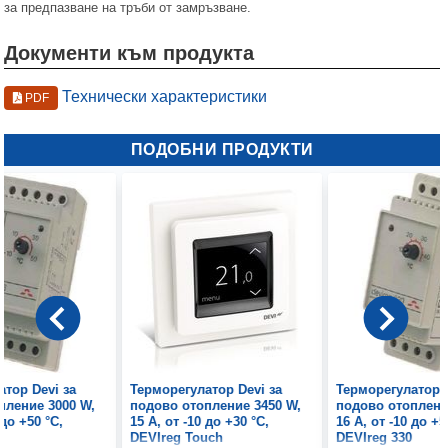
за предпазване на тръби от замръзване.
Документи към продукта
Технически характеристики
PDF
ПОДОБНИ ПРОДУКТИ
тор Devi за
Терморегулатор Devi за
Терморегулатор D
пление 3000 W,
подово отопление 3450 W,
подово отоплени
 до +50 °C,
15 A, от -10 до +30 °C,
16 A, от -10 до +5
DEVIreg Touch
DEVIreg 330