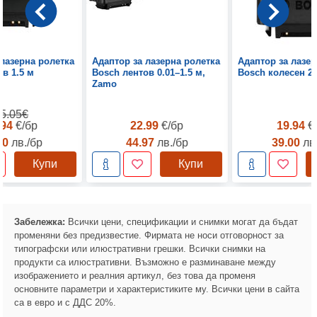
 лазерна ролетка
Адаптор за лазерна ролетка
Адаптор за лазер
в 1.5 м
Bosch лентов 0.01–1.5 м,
Bosch колесен 2
Zamo
5.05€
.94
€/бр
22.99
€/бр
19.94
€
00
лв./бр
44.97
лв./бр
39.00
лв
Купи
Купи
Забележка:
Всички цени, спецификации и снимки могат да бъдат
променяни без предизвестие. Фирмата не носи отговорност за
типографски или илюстративни грешки. Всички снимки на
продукти са илюстративни. Възможно е разминаване между
изображението и реалния артикул, без това да променя
основните параметри и характеристиките му. Всички цени в сайта
са в евро и с ДДС 20%.