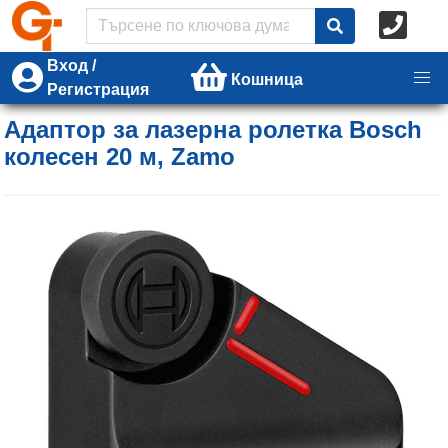
Вход /
Кошница
Регистрация
Адаптор за лазерна ролетка Bosch
колесен 20 м, Zamo