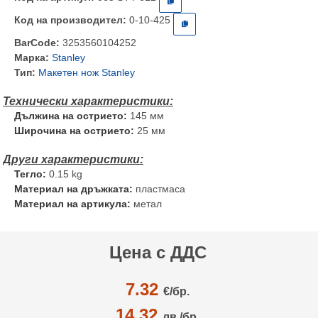
Код на производител:
0-10-425
BarCode:
3253560104252
Марка:
Stanley
Тип:
Макетен нож Stanley
Дължина на острието:
145 мм
Широчина на острието:
25 мм
Тегло:
0.15 kg
Материал на дръжката:
пластмаса
Материал на артикула:
метал
Цена с ДДС
7.32
€/
бр.
14.32
лв./бр.