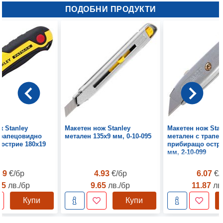
ПОДОБНИ ПРОДУКТИ
ж Stanley
Макетен нож Stanley
Макетен нож Stan
трапецовидно
метален 135х9 мм, 0-10-095
метален с трапе
острие 180х19
прибиращо остри
8
мм, 2-10-099
.89
€/бр
4.93
€/бр
6.07
€/
35
лв./бр
9.65
лв./бр
11.87
лв
Купи
Купи