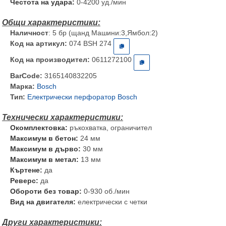
Честота на удара:
0-4200 уд./мин
Наличност
: 5 бр (щанд Машини:3,Ямбол:2)
Код на артикул:
074 BSH 274
Код на производител:
0611272100
BarCode:
3165140832205
Марка:
Bosch
Тип:
Електрически перфоратор Bosch
Окомплектовка:
ръкохватка, ограничител
Максимум в бетон:
24 мм
Максимум в дърво:
30 мм
Максимум в метал:
13 мм
Къртене:
да
Реверс:
да
Обороти без товар:
0-930 об./мин
Вид на двигателя:
електрически с четки