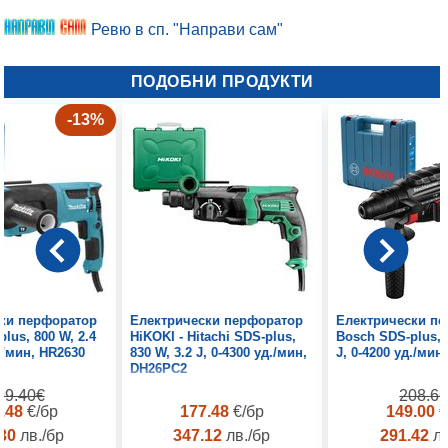
Ревю в сп. "Направи сам"
ПОДОБНИ ПРОДУКТИ
-13%
ки перфоратор
Електрически перфоратор
Електрически п
plus, 800 W, 2.4
HiKOKI - Hitachi SDS-plus,
Bosch SDS-plus, 
д./мин, HR2630
830 W, 3.2 J, 0-4300 уд./мин,
J, 0-4200 уд./мин
DH26PC2
99.40€
208.6
3.48
€/бр
177.48
€/бр
149.00
€
.30
лв./бр
347.12
лв./бр
291.42
лв