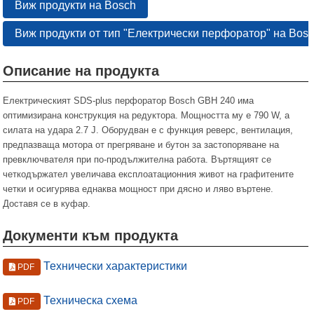
Виж продукти на Bosch
Виж продукти от тип "Електрически перфоратор" на Bos
Описание на продукта
Електрическият SDS-plus перфоратор Bosch GBH 240 има
оптимизирана конструкция на редуктора. Мощността му е 790 W, а
силата на удара 2.7 J. Оборудван е с функция реверс, вентилация,
предпазваща мотора от прегряване и бутон за застопоряване на
превключвателя при по-продължителна работа. Въртящият се
четкодържател увеличава експлоатационния живот на графитените
четки и осигурява еднаква мощност при дясно и ляво въртене.
Доставя се в куфар.
Документи към продукта
Технически характеристики
PDF
Техническа схема
PDF