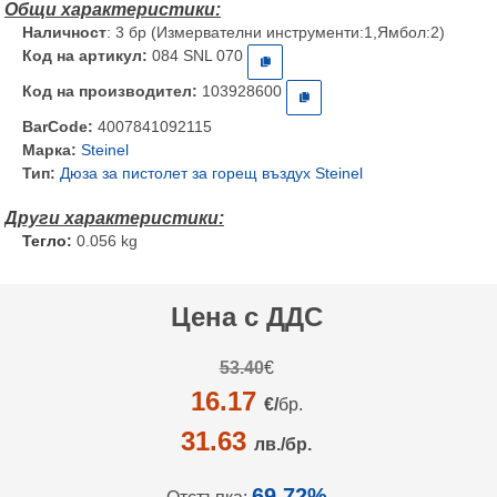
Наличност
: 3 бр (Измервателни инструменти:1,Ямбол:2)
Код на артикул:
084 SNL 070
Код на производител:
103928600
BarCode:
4007841092115
Марка:
Steinel
Тип:
Дюза за пистолет за горещ въздух Steinel
Тегло:
0.056 kg
Цена с ДДС
53.40
€
16.17
€/
бр.
31.63
лв./бр.
69.72%