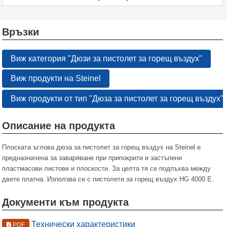
Връзки
Виж категория "Дюзи за пистолет за горещ въздух"
Виж продукти на Steinel
Виж продукти от тип "Дюза за пистолет за горещ въздух" 
Описание на продукта
Плоската ъглова дюза за пистолет за горещ въздух на Steinel е
предназначена за заваряване при припокрити и застъпени
пластмасови листове и плоскости. За целта тя се подпъхва между
двете платна. Използва се с пистолети за горещ въздух HG 4000 E.
Документи към продукта
Технически характеристики
PDF