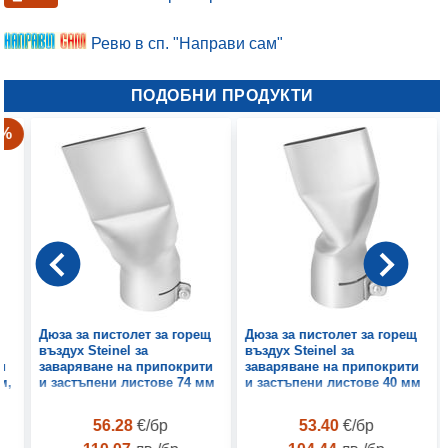
Ревю в сп. "Направи сам"
ПОДОБНИ ПРОДУКТИ
0%
щ
Дюза за пистолет за горещ
Дюза за пистолет за горещ
въздух Steinel за
въздух Steinel за
и
заваряване на припокрити
заваряване на припокрити
м,
и застъпени листове 74 мм
и застъпени листове 40 мм
56.28
€/бр
53.40
€/бр