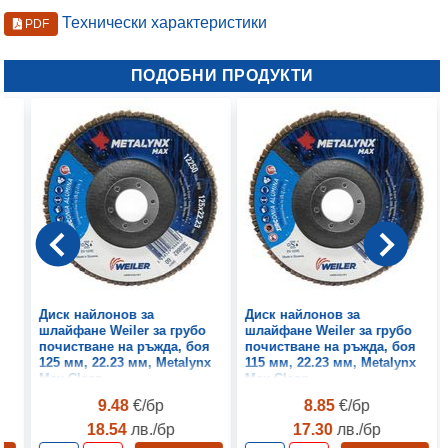
Технически характеристики
PDF
ПОДОБНИ ПРОДУКТИ
Диск найлонов за
Диск найлонов за
шлайфане Weiler за грубо
шлайфане Weiler за грубо
я
почистване на ръжда, боя
почистване на ръжда, боя
125 мм, 22.23 мм, Metalynx
115 мм, 22.23 мм, Metalynx
Max Clean
Max Clean
9.48
€/бр
8.85
€/бр
18.54
лв./бр
17.30
лв./бр