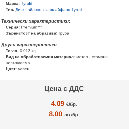
Марка:
Tyrolit
Тип:
Диск найлонов за шлайфане Tyrolit
Серия:
Premium***
Зърнистост на абразива:
груба
Тегло:
0.012 kg
Вид на обработваемия материал:
метал，стомана
неръждаема
Цвят:
черен
Цена с ДДС
4.09
€/
бр.
8.00
лв./бр.