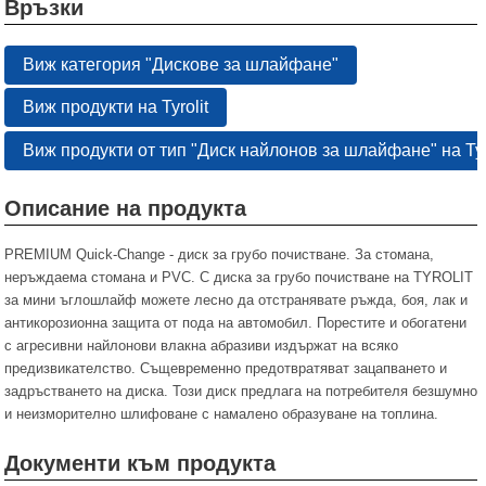
Връзки
Виж категория "Дискове за шлайфане"
Виж продукти на Tyrolit
Виж продукти от тип "Диск найлонов за шлайфане" на Tyr
Описание на продукта
PREMIUM Quick-Change - диск за грубо почистване. За стомана,
неръждаема стомана и PVC. С диска за грубо почистване на TYROLIT
за мини ъглошлайф можете лесно да отстранявате ръжда, боя, лак и
антикорозионна защита от пода на автомобил. Порестите и обогатени
с агресивни найлонови влакна абразиви издържат на всяко
предизвикателство. Същевременно предотвратяват зацапването и
задръстването на диска. Този диск предлага на потребителя безшумно
и неизморително шлифоване с намалено образуване на топлина.
Документи към продукта