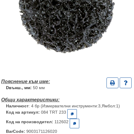
Dвънш., мм:
50 мм
Наличност
: 4 бр (Измервателни инструменти:3,Ямбол:1)
Код на артикул:
084 TRT 233
Код на производител:
112602
BarCode:
9003171126020