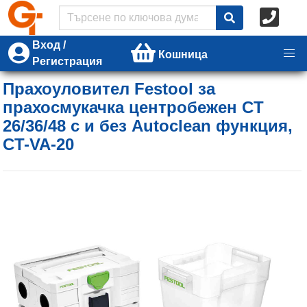
Вход /
Кошница
Регистрация
Прахоуловител Festool за
прахосмукачка центробежен CT
26/36/48 с и без Autoclean функция,
CT-VA-20