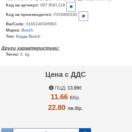
Код на артикул:
097 BSH 218
Код на производител:
F016800182
BarCode:
3165140349963
Марка:
Bosch
Тип:
Корда Bosch
Тегло:
0. kg
Цена с ДДС
ПЦД:
13.99
€
11.66
€/
бр.
22.80
лв./бр.