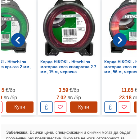
I - Hitachi за
Корда HiKOKI - Hitachi за
Корда HiKOKI - Hi
са кръгла 2 мм,
моторна коса квадратна 2.7
моторна коса ква
а
мм, 15 м, червена
мм, 56 м, червен
.35
€/бр
3.59
€/бр
11.85
€
59
лв./бр
7.02
лв./бр
23.18
лв
Купи
Купи
Забележка:
Всички цени, спецификации и снимки могат да бъдат
променяни без предизвестие. Фирмата не носи отговорност за