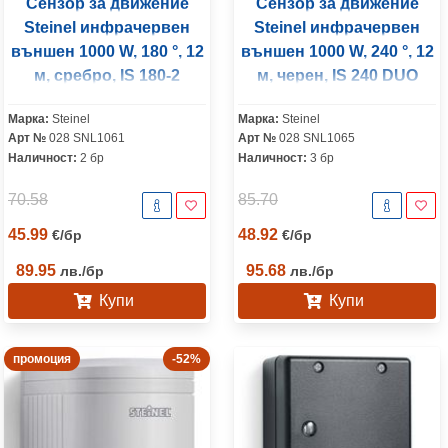
Сензор за движение
Сензор за движение
Steinel инфрачервен
Steinel инфрачервен
външен 1000 W, 180 °, 12
външен 1000 W, 240 °, 12
м, сребро, IS 180-2
м, черен, IS 240 DUO
Марка:
Steinel
Марка:
Steinel
Арт №
028 SNL1061
Арт №
028 SNL1065
Наличност:
2 бр
Наличност:
3 бр
70.58
85.70
45.99
48.92
€
/
бр
€
/
бр
89.95
95.68
лв.
/
бр
лв.
/
бр
Купи
Купи
промоция
-52%