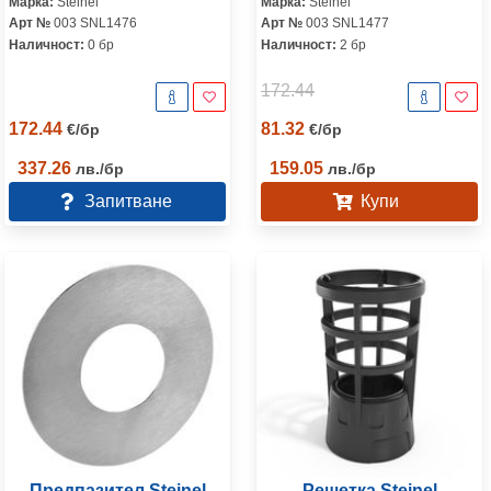
Марка:
Steinel
Марка:
Steinel
Арт №
003 SNL1476
Арт №
003 SNL1477
Наличност:
0 бр
Наличност:
2 бр
172.44
172.44
81.32
€
/
бр
€
/
бр
337.26
159.05
лв.
/
бр
лв.
/
бр
Запитване
Купи
Предпазител Steinel
Решетка Steinel