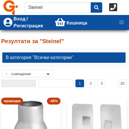
Вход /
Кошница
Регистрация
Резултати за "Steinel"
В категория "Всички категории"
1
2
3
…
20
промоция
-48%