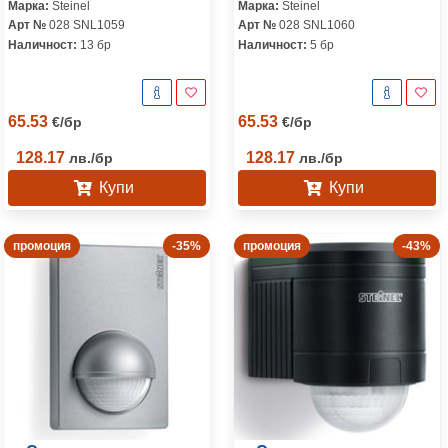
Марка:
Steinel
Марка:
Steinel
Арт №
028 SNL1059
Арт №
028 SNL1060
Наличност:
13 бр
Наличност:
5 бр
65.53
65.53
€
/
бр
€
/
бр
128.17
128.17
лв.
/
бр
лв.
/
бр
Купи
Купи
промоция
-35%
промоция
-43%