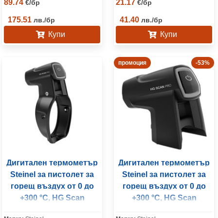
89.74
21.17
€
/
бр
€
/
бр
175.51
41.40
лв.
/
бр
лв.
/
бр
Купи
Купи
промоция
-53%
Дигитален термометър
Дигитален термометър
Steinel за пистолет за
Steinel за пистолет за
горещ въздух от 0 до
горещ въздух от 0 до
+300 °C, HG Scan
+300 °C, HG Scan