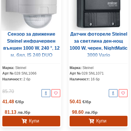
Сензор за движение
Датчик фотореле Steinel
Steinel инфрачервен
за светлина ден-нощ
външен 1000 W, 240 °, 12
1000 W, черен, NightMatic
м, бял, IS 240 DUO
3000 Vario
Марка:
Steinel
Марка:
Steinel
Арт №
028 SNL1066
Арт №
028 SNL1071
Наличност:
2 бр
Наличност:
16 бр
85.70
41.48
50.41
€
/
бр
€
/
бр
81.13
98.60
лв.
/
бр
лв.
/
бр
Купи
Купи