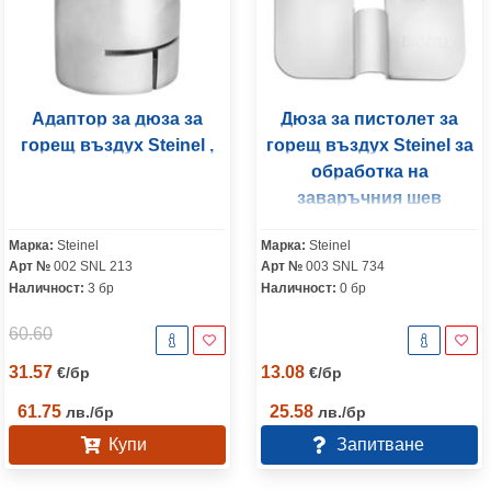
Адаптор за дюза за
Дюза за пистолет за
горещ въздух Steinel ,
горещ въздух Steinel за
обработка на
заваръчния шев
Марка:
Steinel
Марка:
Steinel
Арт №
002 SNL 213
Арт №
003 SNL 734
Наличност:
3 бр
Наличност:
0 бр
60.60
31.57
13.08
€
/
бр
€
/
бр
61.75
25.58
лв.
/
бр
лв.
/
бр
Купи
Запитване