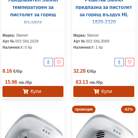
температурен за
предпазна за пистолет
пистолет за горещ
за горещ въздух HL
въздух
1820-2320
Марка:
Steinel
Марка:
Steinel
Арт №
003 SNL2029
Арт №
003 SNL3069
Наличност:
0 бр
Наличност:
1 бр
8.16
32.28
€
/
бр
€
/
бр
15.96
63.13
лв.
/
бр
лв.
/
бр
Купи
Купи
промоция
-62%