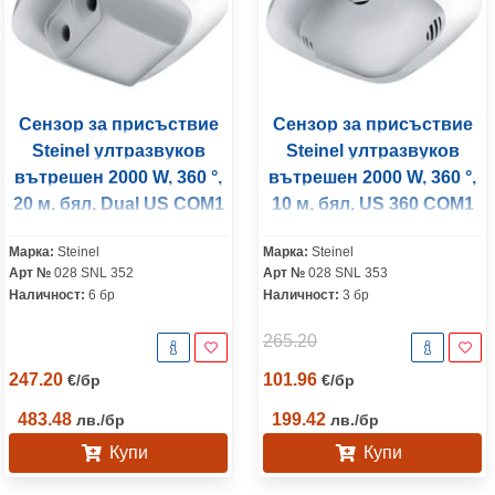
Сензор за присъствие
Сензор за присъствие
Steinel ултразвуков
Steinel ултразвуков
вътрешен 2000 W, 360 °,
вътрешен 2000 W, 360 °,
20 м, бял, Dual US COM1
10 м, бял, US 360 COM1
Марка:
Steinel
Марка:
Steinel
Арт №
028 SNL 352
Арт №
028 SNL 353
Наличност:
6 бр
Наличност:
3 бр
265.20
247.20
101.96
€
/
бр
€
/
бр
483.48
199.42
лв.
/
бр
лв.
/
бр
Купи
Купи