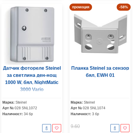
промоция
-58%
Датчик фотореле Steinel
Планка Steinel за сензор
за светлина ден-нощ
бял, EWH 01
1000 W, бял, NightMatic
3000 Vario
Марка:
Steinel
Марка:
Steinel
Арт №
028 SNL1072
Арт №
028 SNL1074
Наличност:
34 бр
Наличност:
3 бр
9.60