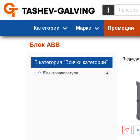
Категории
Марки
Промоции
Блок ABB
Подреди
В категория "Всички категории"
Електроапаратура
4
п