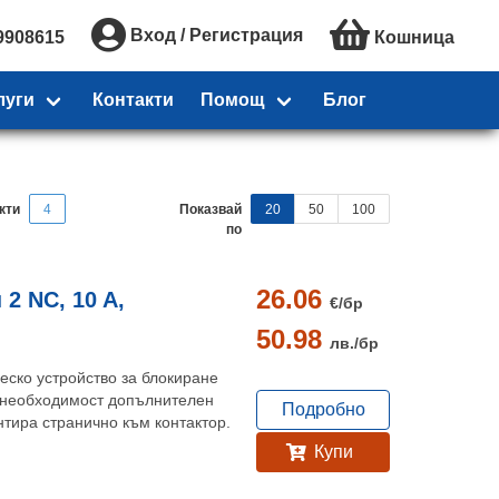
Вход / Регистрация
9908615
Кошница
луги
Контакти
Помощ
Блог
кти
4
Показвай
20
50
100
по
26.06
2 NC, 10 A,
€/
бр
50.98
лв./
бр
еско устройство за блокиране
 необходимост допълнителен
Подробно
нтира странично към контактор.
Купи