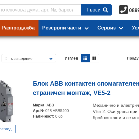
Търси
089
Разпродажба
Резервни части
Сервиз
Ус
Изглед
Проду
Блок ABB контактен спомагателен 
страничен монтаж, VE5-2
Марка:
ABB
Механично и електрич
Арт.№
028 ABB5400
VE5-2. Oсигурява при
Наличност:
0 бр
брой контакти и се мо
реглед