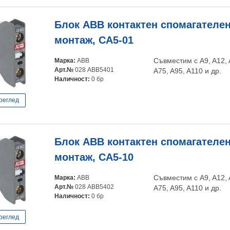
Блок ABB контактен спомагателен
монтаж, CA5-01
Марка:
ABB
Съвместим с A9, A12, A
Арт.№
028 ABB5401
A75, A95, A110 и др.
Наличност:
0 бр
реглед
Блок ABB контактен спомагателен
монтаж, CA5-10
Марка:
ABB
Съвместим с A9, A12, A
Арт.№
028 ABB5402
A75, A95, A110 и др.
Наличност:
0 бр
реглед