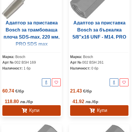
Адаптор за приставка
Адаптор за приставка
Bosch за трамбоваща
Bosch за бъркалка
плоча SDS-max, 220 мм,
5/8"x16 UNF - M14, PRO
PRO SDS max
Марка:
Bosch
Марка:
Bosch
Арт №
002 BSH 169
Арт №
002 BSH 261
Наличност:
1 бр
Наличност:
0 бр
60.74
21.43
€
/
бр
€
/
бр
118.80
41.92
лв.
/
бр
лв.
/
бр
Купи
Купи