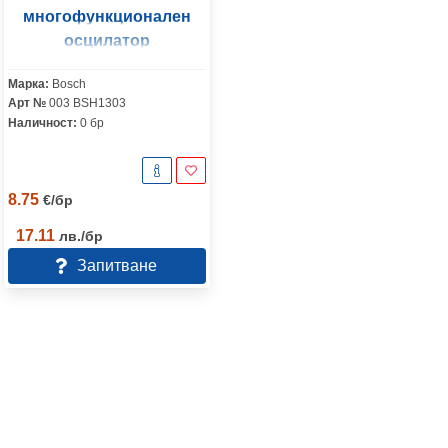
многофункционален
осцилатор
Марка:
Bosch
Арт №
003 BSH1303
Наличност:
0 бр
8.75
€
/
бр
17.11
лв.
/
бр
Запитване