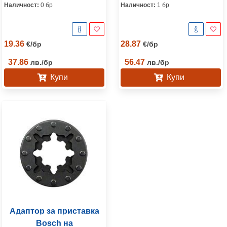
Наличност:
0 бр
Наличност:
1 бр
19.36
28.87
€
/
бр
€
/
бр
37.86
56.47
лв.
/
бр
лв.
/
бр
Купи
Купи
Адаптор за приставка
Bosch на