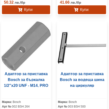
50.32
41.66
лв.
/
бр
лв.
/
бр
Купи
Купи
Адаптор за приставка
Адаптор за приставка
Bosch за бъркалка
Bosch за водеща шина
1/2"x20 UNF - M14, PRO
на циркуляр
Марка:
Bosch
Марка:
Bosch
Арт №
002 BSH 264
Арт №
003 BSH 500