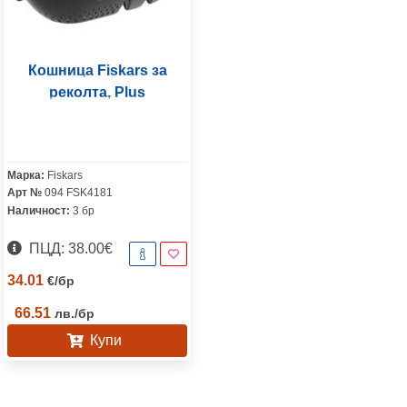
Кошница Fiskars за
реколта, Plus
Марка:
Fiskars
Арт №
094 FSK4181
Наличност:
3 бр
ПЦД: 38.00€
34.01
€
/
бр
66.51
лв.
/
бр
Купи