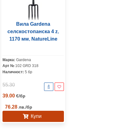
Вила Gardena
селскостопанска 4 z,
1170 мм, NatureLine
Марка:
Gardena
Арт №
102 GRD 318
Наличност:
5 бр
55.30
39.00
€
/
бр
76.28
лв.
/
бр
Купи