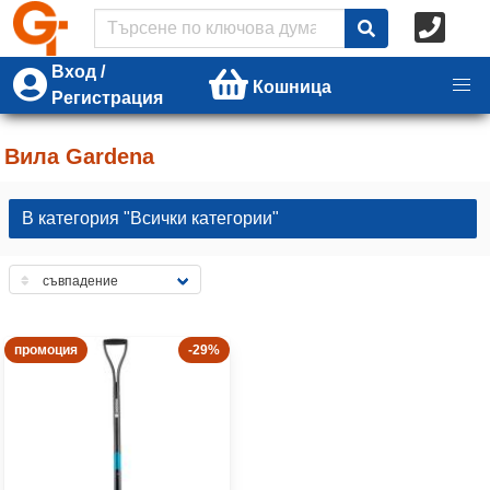
Вход /
Кошница
Регистрация
Вила Gardena
В категория "Всички категории"
промоция
-29%