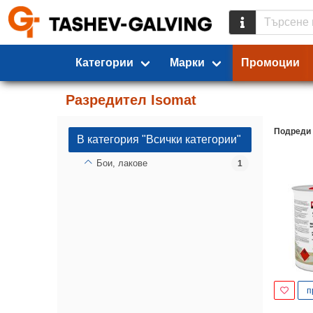
Категории
Марки
Промоции
Разредител Isomat
Подреди
В категория "Всички категории"
Бои, лакове
1
п