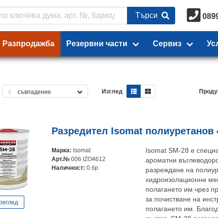
Търси
089
Разпродажба
Резервни части
Сервиз
Ус
Изглед
Проду
Разредител Isomat полиуретанов 
Марка:
Isomat
Isomat SM-28 е специ
Арт.№
006 IZO4612
ароматни въглеводоро
Наличност:
0 бр
разреждане на полиур
хидроизолационни мем
полагането им чрез п
за почистване на инст
реглед
полагането им. Благо