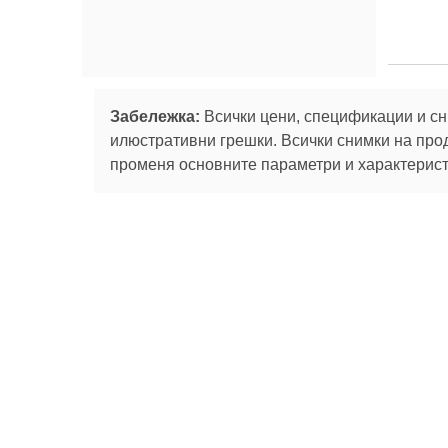
Забележка:
Всички цени, спецификации и сн
илюстративни грешки. Всички снимки на про
променя основните параметри и характеристи
Абонирай се за
За нас
Сервизни
Ташев-Галвинг ООД
услуги
За нас