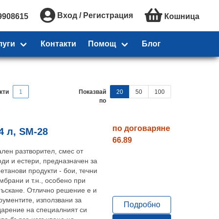
Вход / Регистрация
9908615
Кошница
луги
Контакти
Помощ
Блог
кти
1
Показвай
20
50
100
по
по договаряне
4 л, SM-28
66.89
ален разтворител, смес от
ди и естери, предназначен за
етанови продукти - бои, течни
брани и т.н., особено при
ръскане. Отлично решение е и
рументите, използвани за
Подробно
дарение на специалният си