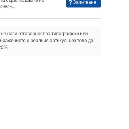
ява бързо изсъхване на
Запитване
риали...
не носи отговорност за типографски или
ражението и реалния артикул, без това да
20%.
Абонирай се
те с
Социални
Полезно
мрежи
Зелени покриви