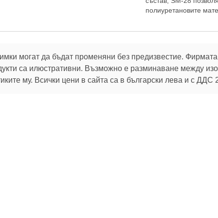
състав, SM-28 позвол
полиуретановите мате
имки могат да бъдат променяни без предизвестие. Фирмата 
дукти са илюстративни. Възможно е разминаване между изоб
ките му. Всички цени в сайта са в български лева и с ДДС 
В услуга на клиентите си:
32 г.
Брой продукти в магазина:
106 790
 актуалните ни оферти
Можете да промените избора си по всяко време от
настройките за бисквитки
.
За клиента
Помощ
Пазарувай
Oбратна връзка
Как да поръчам