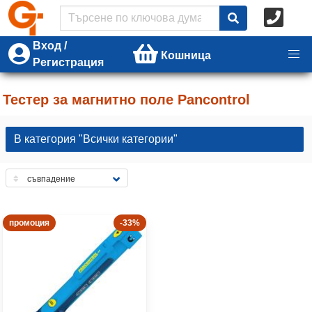
Вход /
Кошница
Регистрация
Тестер за магнитно поле Pancontrol
В категория "Всички категории"
промоция
-33%