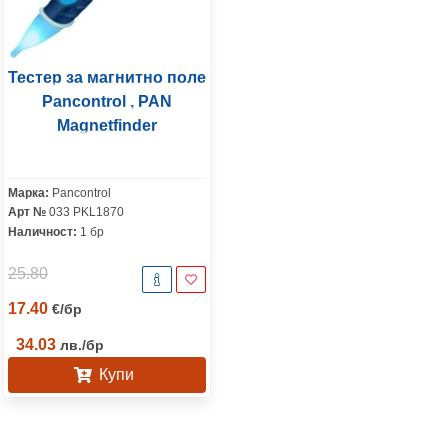
Тестер за магнитно поле
Pancontrol , PAN
Magnetfinder
Марка:
Pancontrol
Арт №
033 PKL1870
Наличност:
1 бр
25.80
17.40
€
/
бр
34.03
лв.
/
бр
Купи