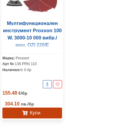
Мултифункционален
инструмент Proxxon 100
W, 3000-10 000 вибр./
мин, OZI 220/E
Марка:
Proxxon
Арт №
136 PRN 110
Наличност:
0 бр
155.48
€
/
бр
304.10
лв.
/
бр
Купи