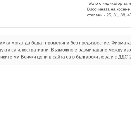
табло с индикатор за 
Височината на косене 
степени - 25, 31, 38, 47
имки могат да бъдат променяни без предизвестие. Фирмата 
дукти са илюстративни. Възможно е разминаване между изоб
ките му. Всички цени в сайта са в български лева и с ДДС 
В услуга на клиентите си:
32 г.
Брой продукти в магазина:
106 775
 актуалните ни оферти
Можете да промените избора си по всяко време от
настройките за бисквитки
.
За клиента
Помощ
Пазарувай
Oбратна връзка
Как да поръчам