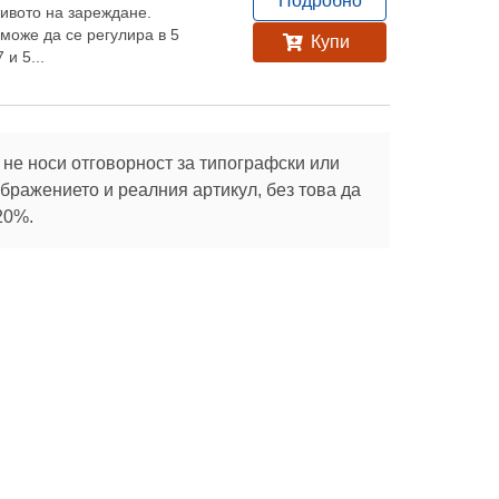
Подробно
нивото на зареждане.
може да се регулира в 5
Купи
 и 5...
не носи отговорност за типографски или
ражението и реалния артикул, без това да
20%.
Абонирай се
те с
Социални
Полезно
мрежи
Зелени покриви