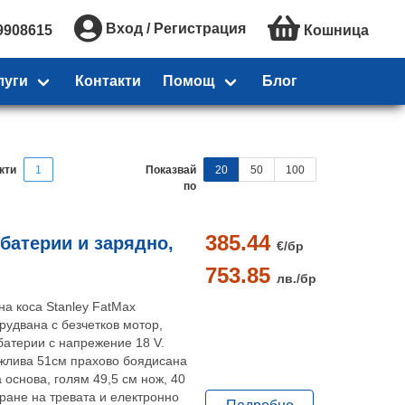
Вход / Регистрация
9908615
Кошница
луги
Контакти
Помощ
Блог
кти
1
Показвай
20
50
100
по
385.44
 батерии и зарядно,
€/
бр
753.85
лв./
бр
на коса Stanley FatMax
двана с безчетков мотор,
 батерии с напрежение 18 V.
жлива 51см прахово боядисана
основа, голям 49,5 см нож, 40
ране на тревата и електронно