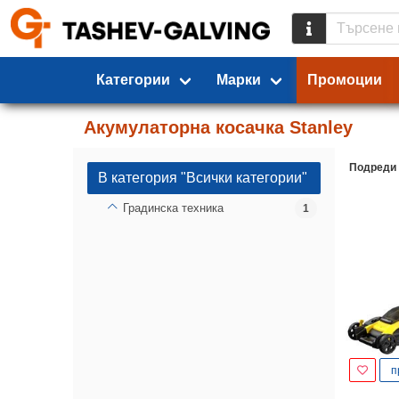
Категории
Марки
Промоции
Акумулаторна косачка Stanley
Подреди
В категория "Всички категории"
Градинска техника
1
п