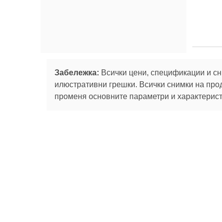
Забележка:
Всички цени, спецификации и сн
илюстративни грешки. Всички снимки на про
променя основните параметри и характеристи
Абонирай се за
За нас
Сервизни
Ташев-Галвинг ООД
услуги
За нас