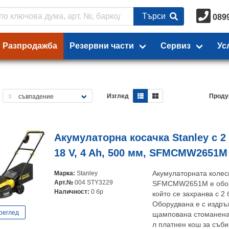
Търси
089
Разпродажба
Резервни части
Сервиз
Ус
Изглед
Проду
Акумулаторна косачка Stanley с 2
18 V, 4 Ah, 500 мм, SFMCMW2651M
Марка:
Stanley
Акумулаторната колес
Арт.№
004 STY3229
SFMCMW2651M е обору
Наличност:
0 бр
който се захранва с 2
Оборудвана е с издръ
реглед
щампована стоманена 
л платнен кош за съби