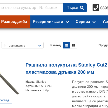
Търси
089
Разпродажба
Резервни части
Сервиз
Ус
Изглед
Проду
Рашпила полукръгла Stanley Cut2
пластмасова дръжка 200 мм
Марка:
Stanley
Полукръла рашпила St
Арт.№
075 STY 242
дължина 200 мм, изра
Наличност:
4 бр
в съответствие с DIN 
дълготрайна острота.
реглед
неплъзгаща се ръкохва
малки вибрации и сиг