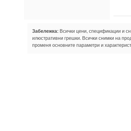
Забележка:
Всички цени, спецификации и сн
илюстративни грешки. Всички снимки на про
променя основните параметри и характеристи
Абонирай се за
За нас
Сервизни
Ташев-Галвинг ООД
услуги
За нас