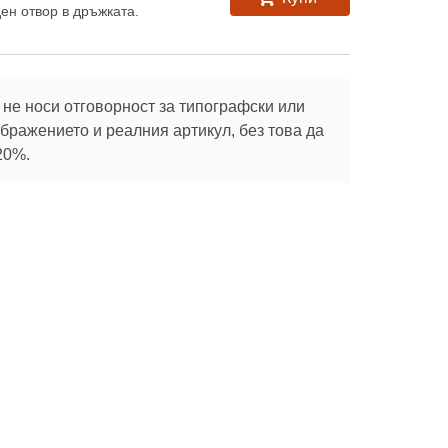
ен отвор в дръжката.
не носи отговорност за типографски или
ражението и реалния артикул, без това да
20%.
Абонирай се
те с
Социални
Полезно
мрежи
Зелени покриви