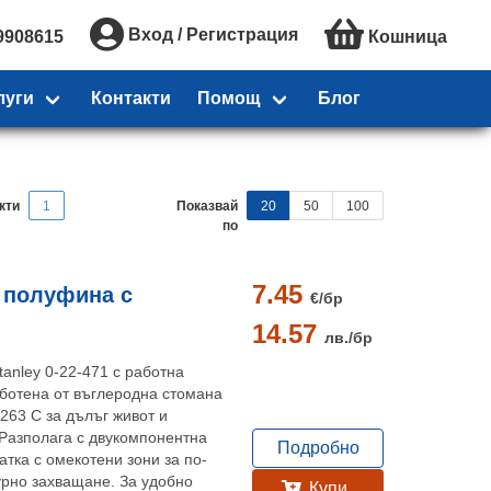
Вход / Регистрация
9908615
Кошница
луги
Контакти
Помощ
Блог
кти
1
Показвай
20
50
100
по
7.45
 полуфина с
€/
бр
14.57
лв./
бр
anley 0-22-471 с работна
ботена от въглеродна стомана
7263 C за дълъг живот и
 Разполага с двукомпонентна
Подробно
тка с омекотени зони за по-
урно захващане. За удобно
Купи