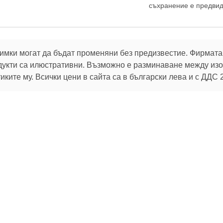
съхранение е предвид
имки могат да бъдат променяни без предизвестие. Фирмата 
дукти са илюстративни. Възможно е разминаване между изоб
ките му. Всички цени в сайта са в български лева и с ДДС 
В услуга на клиентите си:
32 г.
Брой продукти в магазина:
106 796
 актуалните ни оферти
Можете да промените избора си по всяко време от
настройките за бисквитки
.
За клиента
Помощ
Пазарувай
Oбратна връзка
Как да поръчам