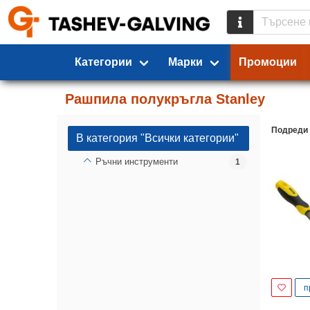
Категории
Марки
Промоции
Рашпила полукръгла Stanley
Подреди
В категория "Всички категории"
Ръчни инструменти
1
п