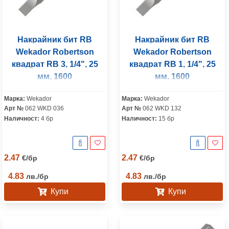
Накрайник бит RB
Накрайник бит RB
Wekador Robertson
Wekador Robertson
квадрат RB 3, 1/4", 25
квадрат RB 1, 1/4", 25
мм, 1600
мм, 1600
Марка:
Wekador
Марка:
Wekador
Арт №
062 WKD 036
Арт №
062 WKD 132
Наличност:
4 бр
Наличност:
15 бр
2.47
2.47
€
/
бр
€
/
бр
4.83
4.83
лв.
/
бр
лв.
/
бр
Купи
Купи