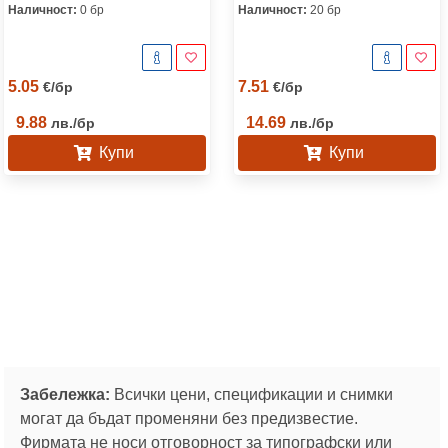
Наличност:
0 бр
Наличност:
20 бр
5.05
7.51
€
/
бр
€
/
бр
9.88
14.69
лв.
/
бр
лв.
/
бр
Купи
Купи
Забележка:
Всички цени, спецификации и снимки
могат да бъдат променяни без предизвестие.
Фирмата не носи отговорност за типографски или