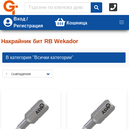
Вход /
Кошница
Регистрация
Накрайник бит RB Wekador
В категория "Всички категории"