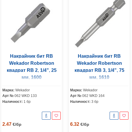
Накрайник бит RB
Накрайник бит RB
Wekador Robertson
Wekador Robertson
квадрат RB 2, 1/4", 25
квадрат RB 3, 1/4", 75
мм, 1600
мм, 1610
Марка:
Wekador
Марка:
Wekador
Арт №
062 WKD 133
Арт №
062 WKD 164
Наличност:
1 бр
Наличност:
3 бр
2.47
6.32
€
/
бр
€
/
бр