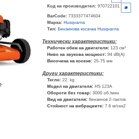
Код на производител:
970722101
BarCode:
7333377474604
Марка:
Husqvarna
Тип:
Бензинова косачка Husqvarna
Работен обем на двигателя:
123 см³
Ниво на звукова мощност:
94 dB(A)
Височина на косене:
25-75 мм
Тегло:
22. kg
Модел на двигателя:
HS 123A
Обороти без товар:
3000 об./мин
Вид на двигателя:
бензинов 2-тактов
Стойност на вибрациите:
7.6 м/сек2