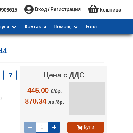
Вход / Регистрация
9908615
Кошница
луги
Контакти
Помощ
Блог
44
Цена с ДДС
445.00
€/
бр.
м2
870.34
лв./бр.
Купи