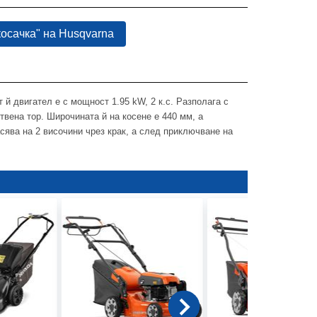
косачка" на Husqvarna
 й двигател е с мощност 1.95 kW, 2 к.с. Разполага с
твена тор. Широчината й на косене е 440 мм, а
сява на 2 височини чрез крак, а след приключване на