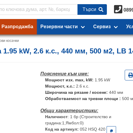
Търси
089
Разпродажба
Резервни части
Сервиз
Ус
ови косачки
.95 kW, 2.6 к.с., 440 мм, 500 м2, LB 1
Мощност изх. max, kW:
1.95 kW
Мощност, к.с.:
2.6 к.с.
Широчина на рязане / косене:
440 мм
Обработваемост на тревни площи :
500 
Наличност
: 1 бр (Строителство и
градина:1,Ямбол:0)
Код на артикул:
052 HSQ 420