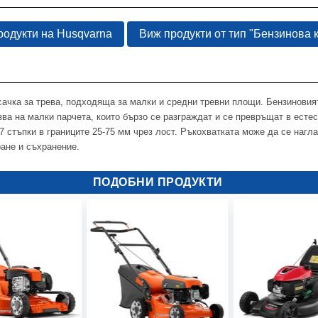
родукти на Husqvarna
Виж продукти от тип "Бензинова 
сачка за трева, подходяща за малки и средни тревни площи. Бензиновият
зва на малки парчета, които бързо се разграждат и се превръщат в естес
7 стъпки в границите 25-75 мм чрез лост. Ръкохватката може да се нагла
ране и съхранение.
ПОДОБНИ ПРОДУКТИ