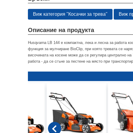
Виж категория "Косачки за трева"
Виж п
Описание на продукта
Husqvarna LB 144 е компактна, лека и лесна за работа ко
функция за мулчиране BioClip, при която тревата се наря
височината на косене може да се регулира централно на 
работа - да се сгъне за пестене на място при транспорти