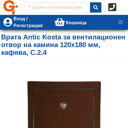
Вход /
Кошница
Регистрация
Врата Antic Kosta за вентилационен
отвор на камина 120x180 мм,
кафява, C.2.4