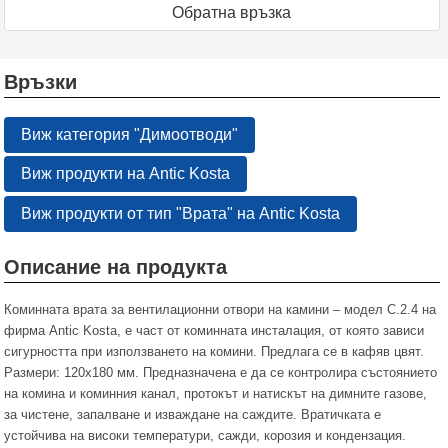
Oбратна връзка
Връзки
Виж категория "Димоотводи"
Виж продукти на Antic Kosta
Виж продукти от тип "Врата" на Antic Kosta
Описание на продукта
Коминната врата за вентилационни отвори на камини – модел C.2.4 на
фирма Antic Kosta, е част от коминната инсталация, от която зависи
сигурността при използването на комини. Предлага се в кафяв цвят.
Размери: 120x180 мм. Предназначена е да се контролира състоянието
на комина и коминния канал, протокът и натискът на димните газове,
за чистене, запалване и изваждане на саждите. Вратичката е
устойчива на високи температури, сажди, корозия и кондензация.