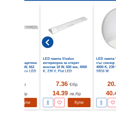
ампа Vivalux
LED лампа Vivalux
LED лампа 
шлена влагозащитена
интериорна за открит
със сензор 
рит монтаж 18 W, 662
монтаж 18 W, 600 мм, 4000
4000 K, 230
00 K, 230 V, Atico LED
K, 230 V, Flat LED
SR16 W
10.47
7.36
20
€/бр
€/бр
20.47
14.39
40
лв./бр
лв./бр
Купи
Купи