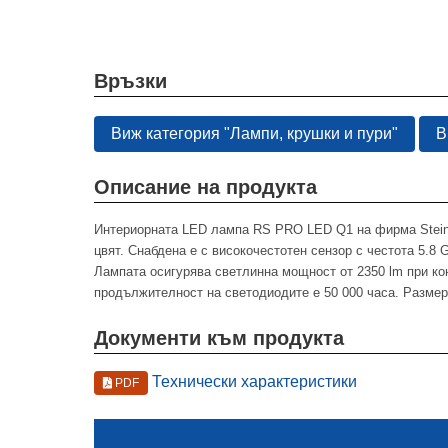
Връзки
Виж категория "Лампи, крушки и пури"
В
Описание на продукта
Интериорната LED лампа RS PRO LED Q1 на фирма Steinel
цвят. Снабдена е с високочестотен сензор с честота 5.8 
Лампата осигурява светлинна мощност от 2350 lm при ко
продължителност на светодиодите е 50 000 часа. Размери
Документи към продукта
Технически характеристики
PDF