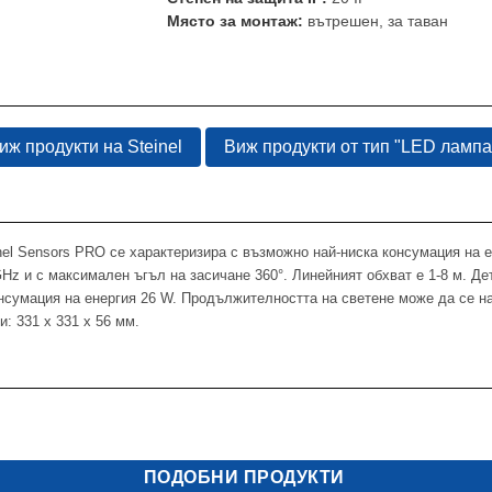
Място за монтаж:
вътрешен, за таван
иж продукти на Steinel
Виж продукти от тип "LED лампа"
 Sensors PRO се характеризира с възможно най-ниска консумация на ен
GHz и с максимален ъгъл на засичане 360°. Линейният обхват е 1-8 м. Де
нсумация на енергия 26 W. Продължителността на светене може да се на
: 331 x 331 x 56 мм.
ПОДОБНИ ПРОДУКТИ