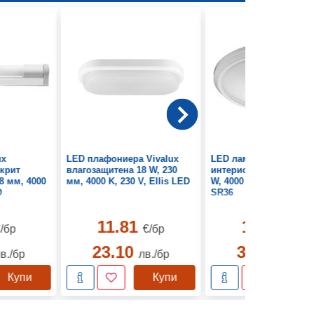
ux
LED плафониера Vivalux
LED лампа Vivalux
ткрит
влагозащитена 18 W, 230
интериорна със сензо
8 мм, 4000
мм, 4000 K, 230 V, Ellis LED
W, 4000 K, 230 V, LED
D
SR36
11.81
19.22
/бр
€/бр
€/бр
23.10
37.59
в./бр
лв./бр
лв./б
Купи
Купи
Ку