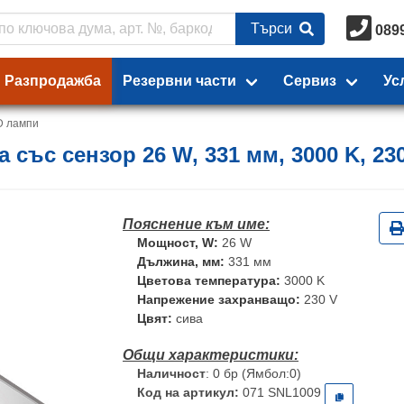
Търси
089
Разпродажба
Резервни части
Сервиз
Ус
D лампи
 със сензор 26 W, 331 мм, 3000 K, 23
Мощност, W:
26 W
Дължина, мм:
331 мм
Цветова температура:
3000 K
Напрежение захранващо:
230 V
Цвят:
сива
Наличност
: 0 бр (Ямбол:0)
Код на артикул:
071 SNL1009