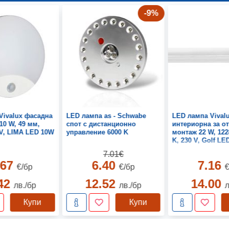
-9%
Vivalux фасадна
LED лампа as - Schwabe
LED лампа Vival
10 W, 49 мм,
спот с дистанционно
интериорна за о
 V, LIMA LED 10W
управление 6000 K
монтаж 22 W, 122
K, 230 V, Golf LE
7.01€
.67
6.40
7.16
€/бр
€/бр
€
.42
12.52
14.00
лв./бр
лв./бр
л
Купи
Купи