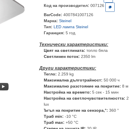
Код на производител:
007126
BarCode:
4007841007126
Марка:
Steinel
Тип:
LED лампа Steinel
Гаранция:
5 год.
Цвят на светлината:
топло бяла
Светлинен поток:
2350 lm
Тегло:
2.259 kg
Максимална дълготрайност:
50 000 ч
Максимално разстояние на покритие:
8 м
Настройка на времето:
5 сек - 15 мин
Настройка на светлочувствителността:
2
lux
Ъгъл на покритие на сензора,°:
360 °
Tраб min:
-10 °C
Tраб max:
+50 °C
Степен на защита IP:
20 IP