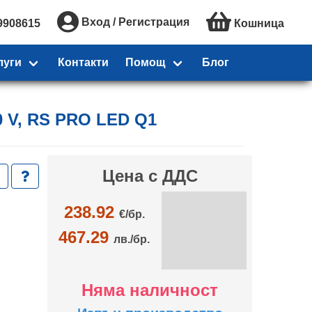
Вход / Регистрация
9908615
Кошница
луги
Контакти
Помощ
Блог
0 V, RS PRO LED Q1
Цена с ДДС
238.92
€/
бр.
467.29
лв./бр.
Няма наличност