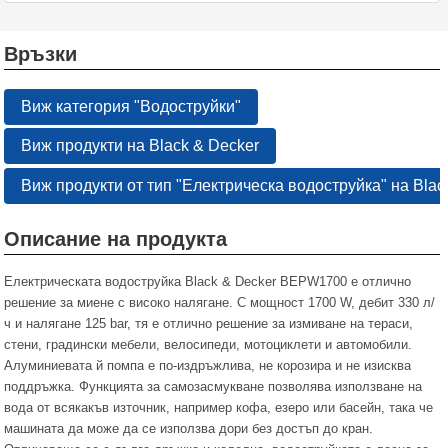
Връзки
Виж категория "Водоструйки"
Виж продукти на Black & Decker
Виж продукти от тип "Електрическа водоструйка" на Blac
Описание на продукта
Електрическата водоструйка Black & Decker BEPW1700 е отлично
решение за миене с високо налягане. С мощност 1700 W, дебит 330 л/
ч и налягане 125 bar, тя е отлично решение за измиване на тераси,
стени, градински мебели, велосипеди, мотоциклети и автомобили.
Алуминиевата й помпа е по-издръжлива, не корозира и не изисква
поддръжка. Функцията за самозасмукване позволява използване на
вода от всякакъв източник, например кофа, езеро или басейн, така че
машината да може да се използва дори без достъп до кран.