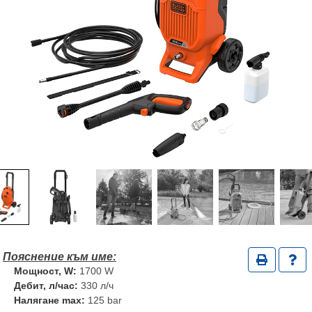
Мощност, W:
1700 W
Дебит, л/час:
330 л/ч
Налягане max:
125 bar