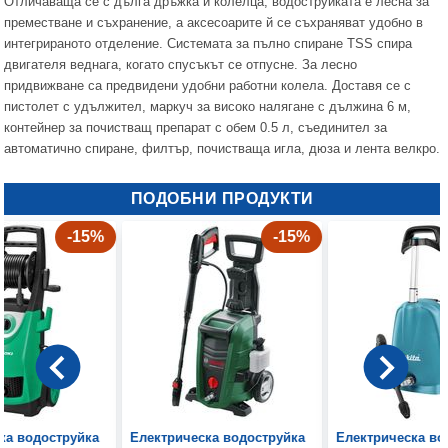
Отличаваща се с дълга дръжка и колелца, водоструйката е лесна за
преместване и съхранение, а аксесоарите й се съхраняват удобно в
интегрираното отделение. Системата за пълно спиране TSS спира
двигателя веднага, когато спусъкът се отпусне. За лесно
придвижване са предвидени удобни работни колела. Доставя се с
пистолет с удължител, маркуч за високо налягане с дължина 6 м,
контейнер за почистващ препарат с обем 0.5 л, съединител за
автоматично спиране, филтър, почистваща игла, дюза и лента велкро.
ПОДОБНИ ПРОДУКТИ
-15%
-15%
ка водоструйка
Електрическа водоструйка
Електрическа во