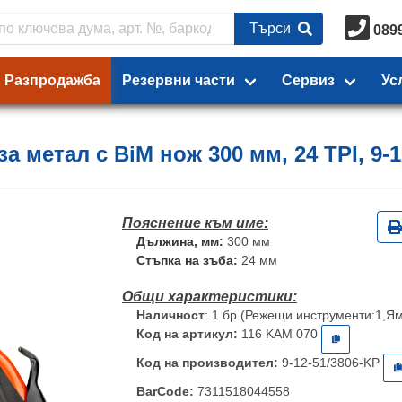
Търси
089
Разпродажба
Резервни части
Сервиз
Ус
 метал с BiM нож 300 мм, 24 TPI, 9-1
Дължина, мм:
300 мм
Стъпка на зъба:
24 мм
Наличност
: 1 бр (Режещи инструменти:1,Я
Код на артикул:
116 KAM 070
Код на производител:
9-12-51/3806-KP
BarCode:
7311518044558