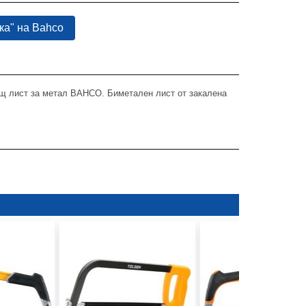
ка" на Bahco
жещ лист за метал BAHCO. Биметален лист от закалена