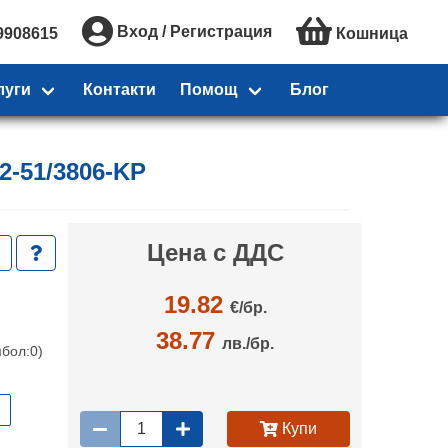
Вход / Регистрация
9908615
Кошница
луги
Контакти
Помощ
Блог
2-51/3806-KP
Цена с ДДС
19.82
€/
бр.
38.77
лв./бр.
мбол:0)
Купи