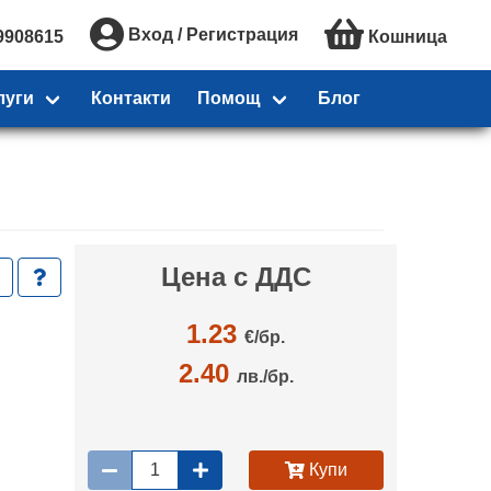
Вход / Регистрация
9908615
Кошница
луги
Контакти
Помощ
Блог
Цена с ДДС
1.23
€/
бр.
2.40
лв./бр.
Купи