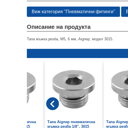
Виж категория "Пневматични фитинги"
Описание на продукта
Тапа мъжка резба, М5, 6 мм, Aignep, модел 3015.
Aignep пневматична
Тапа Aignep пневматична
Тапа Aigne
резба 1/4", 3015
мъжка резба 1/8", 3015
мъжка резба