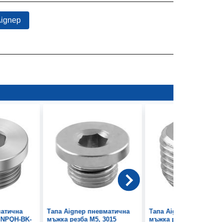
Aignep
матична
Тапа Aignep пневматична
Тапа Aignep пневмати
 NPQH-BK-
мъжка резба М5, 3015
мъжка резба 1/2", 3025