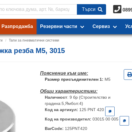
Търси
089
Разпродажба
Резервни части
Сервиз
Ус
ги
Тапи за пневматични системи
ка резба М5, 3015
Размер присъединителен 1:
М5
Наличност
: 9 бр (Строителство и
градина:5,Ямбол:4)
Код на артикул:
125 PNT 420
Код на производител:
03015 00 005
BarCode:
125PNT420